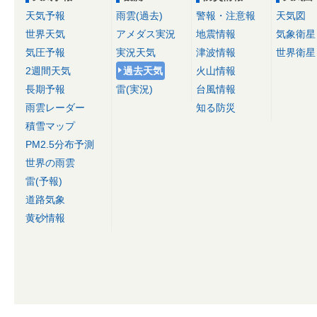
天気予報
雨雲(過去)
警報・注意報
天気図
世界天気
アメダス実況
地震情報
気象衛星
気圧予報
実況天気
津波情報
世界衛星
2週間天気
過去天気
火山情報
長期予報
雷(実況)
台風情報
雨雲レーダー
知る防災
積雪マップ
PM2.5分布予測
世界の雨雲
雷(予報)
道路気象
黄砂情報