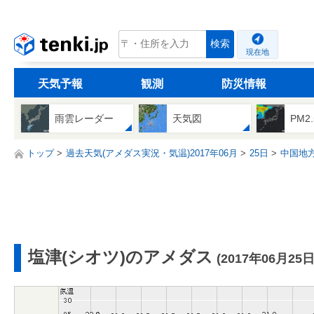
tenki.jp
検索
現在地
天気予報
観測
防災情報
雨雲レーダー
天気図
PM2
トップ
過去天気(アメダス実況・気温)2017年06月
25日
中国地
塩津(シオツ)のアメダス
(2017年06月25日