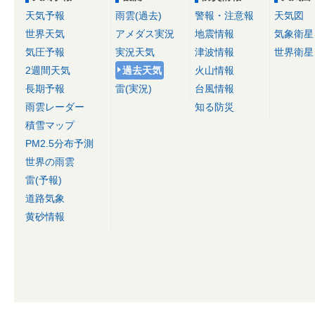
天気予報
雨雲(過去)
警報・注意報
天気図
世界天気
アメダス実況
地震情報
気象衛星
気圧予報
実況天気
津波情報
世界衛星
2週間天気
過去天気
火山情報
長期予報
雷(実況)
台風情報
雨雲レーダー
知る防災
積雪マップ
PM2.5分布予測
世界の雨雲
雷(予報)
道路気象
黄砂情報