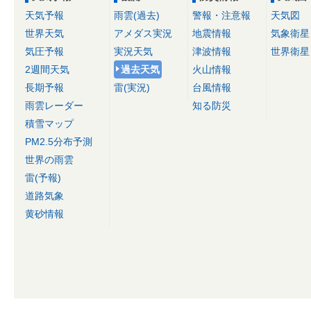
天気予報
雨雲(過去)
警報・注意報
天気図
世界天気
アメダス実況
地震情報
気象衛星
気圧予報
実況天気
津波情報
世界衛星
2週間天気
過去天気
火山情報
長期予報
雷(実況)
台風情報
雨雲レーダー
知る防災
積雪マップ
PM2.5分布予測
世界の雨雲
雷(予報)
道路気象
黄砂情報