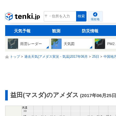
tenki.jp
検索
現在地
天気予報
観測
防災情報
雨雲レーダー
天気図
PM2
トップ
過去天気(アメダス実況・気温)2017年06月
25日
中国地
益田(マスダ)のアメダス
(2017年06月25日