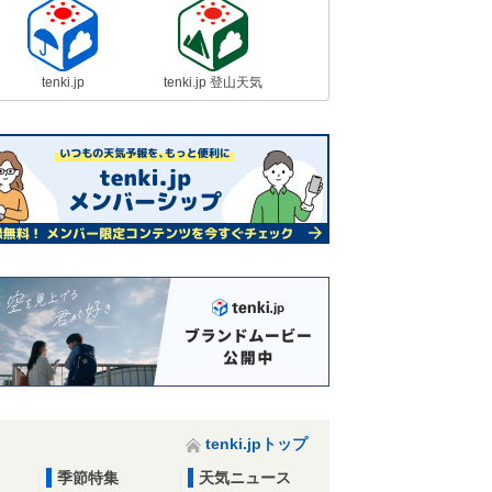
tenki.jp
tenki.jp 登山天気
tenki.jpトップ
季節特集
天気ニュース