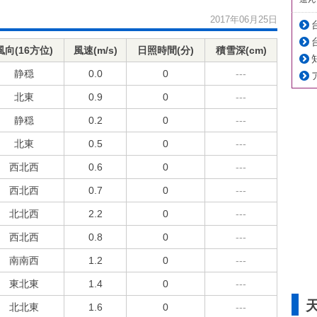
2017年06月25日
風向(16方位)
風速(m/s)
日照時間(分)
積雪深(cm)
静穏
0.0
0
---
北東
0.9
0
---
静穏
0.2
0
---
北東
0.5
0
---
西北西
0.6
0
---
西北西
0.7
0
---
北北西
2.2
0
---
西北西
0.8
0
---
南南西
1.2
0
---
東北東
1.4
0
---
北北東
1.6
0
---