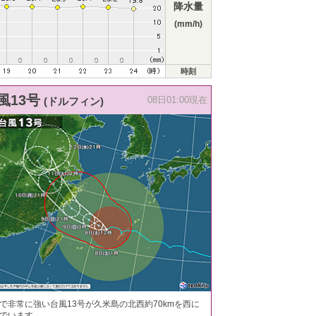
降水量
(mm/h)
時刻
風13号
(ドルフィン)
08日01:00現在
で非常に強い台風13号が久米島の北西約70kmを西に
でいます