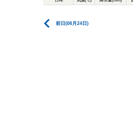
日時
気温(℃)
降水量(mm)
前日(06月24日)