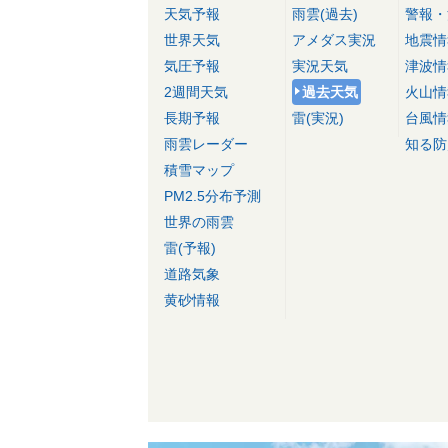
天気予報
雨雲(過去)
警報・
世界天気
アメダス実況
地震情
気圧予報
実況天気
津波情
2週間天気
過去天気
火山情
長期予報
雷(実況)
台風情
雨雲レーダー
知る防
積雪マップ
PM2.5分布予測
世界の雨雲
雷(予報)
道路気象
黄砂情報