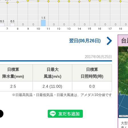
台
翌日(06月26日)
2017年06月25日
日積算
日最大
日積算
降水量(mm)
風速(m/s)
日照時間(時)
2.5
2.4 (11:00)
0.0
※日最高気温・日最低気温・日最大風速は、アメダス10分値です
大型
進ん