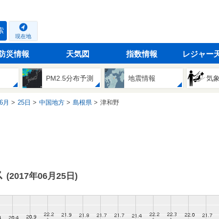
索
現在地
防災情報
天気図
指数情報
レジャー
PM2.5分布予測
地震情報
気
6月
25日
中国地方
島根県
津和野
ス
(2017年06月25日)