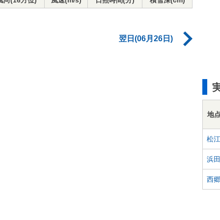
風向(16方位)
風速(m/s)
日照時間(分)
積雪深(cm)
翌日(06月26日)
地
松
浜
西