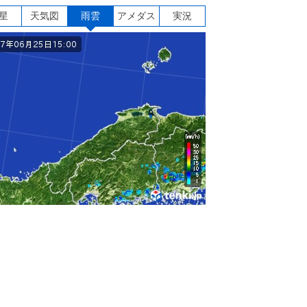
星
天気図
雨雲
アメダス
実況