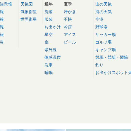
注意報
天気図
通年
夏季
山の天気
報
気象衛星
洗濯
汗かき
海の天気
報
世界衛星
服装
不快
空港
報
お出かけ
冷房
野球場
報
星空
アイス
サッカー場
災
傘
ビール
ゴルフ場
紫外線
キャンプ場
体感温度
競馬・競艇・競輪
洗車
釣り
睡眠
お出かけスポット