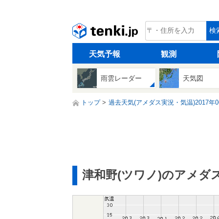
tenki.jp
検
天気予報
観測
雨雲レーダー
天気図
トップ
過去天気(アメダス実況・気温)2017年0
津和野(ツワノ)のアメダ