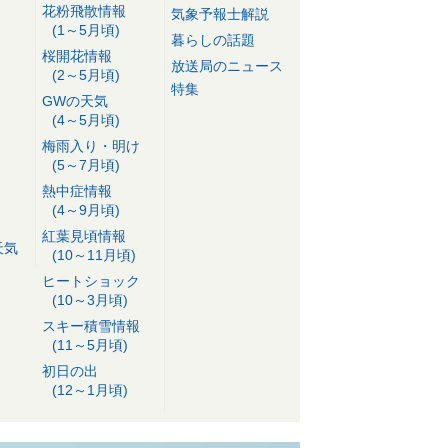
花粉飛散情報
気象予報士解説
(1～5月頃)
暮らしの話題
桜開花情報
放送局のニュース
(2～5月頃)
特集
GWの天気
(4～5月頃)
梅雨入り・明け
(5～7月頃)
熱中症情報
(4～9月頃)
紅葉見頃情報
天気
(10～11月頃)
ヒートショック
(10～3月頃)
スキー積雪情報
(11～5月頃)
初日の出
(12～1月頃)