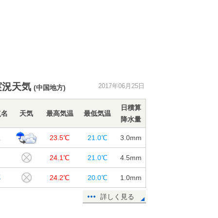
実況天気
2017年06月25日
(中国地方)
日積算
点名
天気
最高気温
最低気温
降水量
江
23.5℃
21.0℃
3.0
mm
田
24.1℃
21.0℃
4.5
mm
郷
24.2℃
20.0℃
1.0
mm
詳しく見る