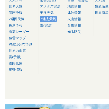
天気予報
雨雲(過去)
警報・注意報
天気図
世界天気
アメダス実況
地震情報
気象衛星
気圧予報
実況天気
津波情報
世界衛星
2週間天気
過去天気
火山情報
長期予報
雷(実況)
台風情報
雨雲レーダー
知る防災
積雪マップ
PM2.5分布予測
世界の雨雲
雷(予報)
道路気象
黄砂情報