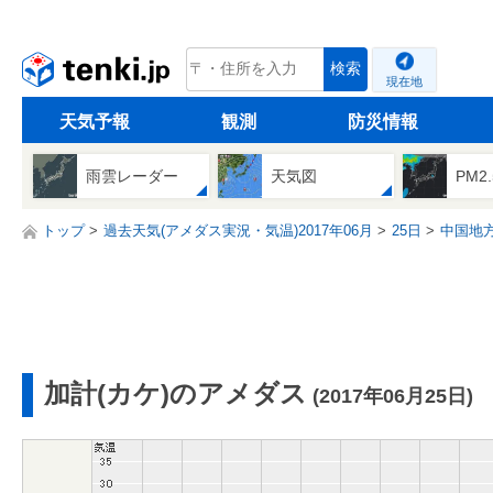
tenki.jp
検索
現在地
天気予報
観測
防災情報
雨雲レーダー
天気図
PM2
トップ
過去天気(アメダス実況・気温)2017年06月
25日
中国地
加計(カケ)のアメダス
(2017年06月25日)