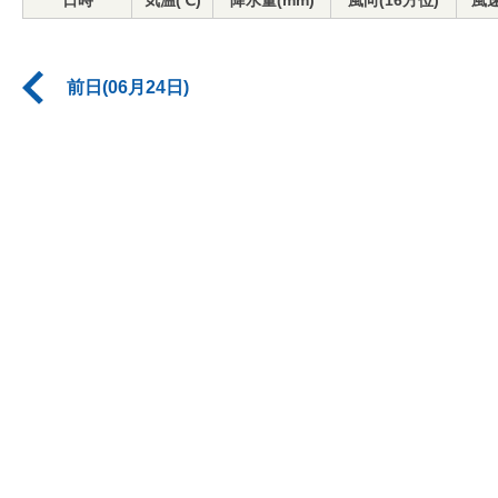
日時
気温(℃)
降水量(mm)
風向(16方位)
風速
前日(06月24日)