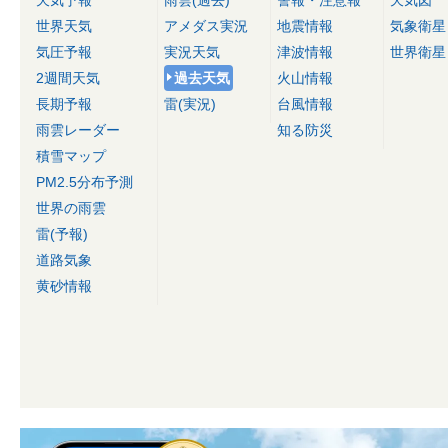
天気予報
雨雲(過去)
警報・注意報
天気図
世界天気
アメダス実況
地震情報
気象衛星
気圧予報
実況天気
津波情報
世界衛星
2週間天気
過去天気
火山情報
長期予報
雷(実況)
台風情報
雨雲レーダー
知る防災
積雪マップ
PM2.5分布予測
世界の雨雲
雷(予報)
道路気象
黄砂情報