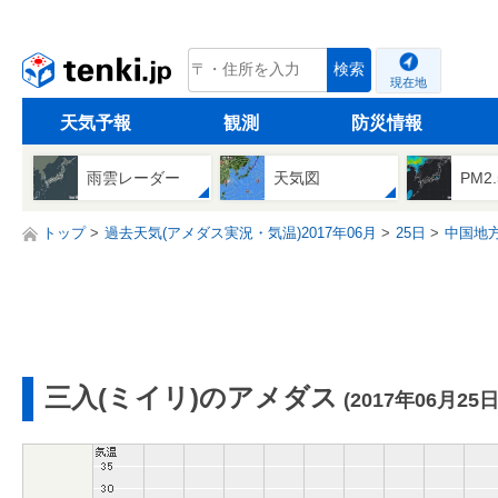
tenki.jp
検索
現在地
天気予報
観測
防災情報
雨雲レーダー
天気図
PM2
トップ
過去天気(アメダス実況・気温)2017年06月
25日
中国地
三入(ミイリ)のアメダス
(2017年06月25日