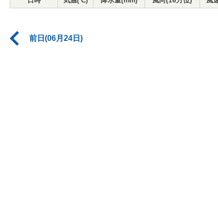
日時
気温(℃)
降水量(mm)
風向(16方位)
風速
前日(06月24日)