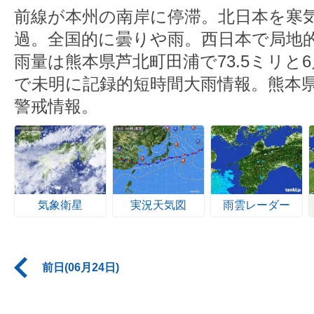
前線が本州の南岸に停滞。北日本を寒
過。全国的に曇りや雨。西日本で局地
雨量は熊本県芦北町田浦で73.5ミリと
で未明に記録的短時間大雨情報。熊本
警戒情報。
気象衛星
実況天気図
雨雲レーダー
前日(06月24日)