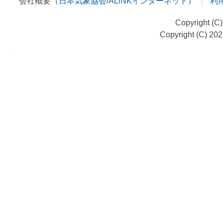
会社概要（
日本気象協会
/
ALiNKインターネット
）
利
Copyright (C
Copyright (C) 20