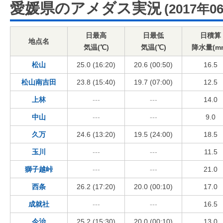
愛媛県のアメダス実況
(2017年0
日最高
日最低
日積算
地点名
気温(℃)
気温(℃)
降水量(m
松山
25.0 (16:20)
20.6 (00:50)
16.5
松山南吉田
23.8 (15:40)
19.7 (07:00)
12.5
上林
---
---
14.0
中山
---
---
9.0
久万
24.6 (13:20)
19.5 (24:00)
18.5
玉川
---
---
11.5
獅子越峠
---
---
21.0
西条
26.2 (17:20)
20.0 (00:10)
17.0
成就社
---
---
16.5
今治
25.2 (15:30)
20.0 (00:10)
13.0