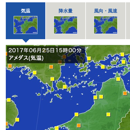
気温
降水量
風向・風速