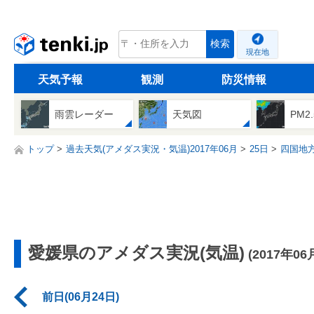
tenki.jp
検索
現在地
天気予報
観測
防災情報
雨雲レーダー
天気図
PM2
トップ
過去天気(アメダス実況・気温)2017年06月
25日
四国地
愛媛県のアメダス実況(気温)
(2017年06
前日(06月24日)