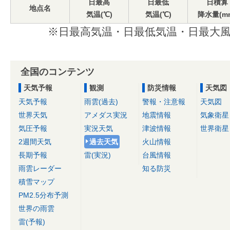
日最高
日最低
日積算
地点名
気温(℃)
気温(℃)
降水量(m
※日最高気温・日最低気温・日最大風
全国のコンテンツ
天気予報
観測
防災情報
天気図
天気予報
雨雲(過去)
警報・注意報
天気図
世界天気
アメダス実況
地震情報
気象衛星
気圧予報
実況天気
津波情報
世界衛星
2週間天気
過去天気
火山情報
長期予報
雷(実況)
台風情報
雨雲レーダー
知る防災
積雪マップ
PM2.5分布予測
世界の雨雲
雷(予報)