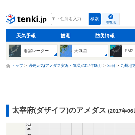
tenki.jp
検索
現在地
天気予報
観測
防災情報
雨雲レーダー
天気図
PM2
トップ
過去天気(アメダス実況・気温)2017年06月
25日
九州地
太宰府(ダザイフ)のアメダス
(2017年06