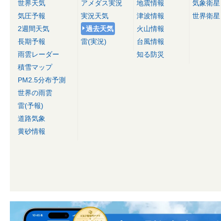
世界天気
アメダス実況
地震情報
気象衛星
気圧予報
実況天気
津波情報
世界衛星
2週間天気
過去天気
火山情報
長期予報
雷(実況)
台風情報
雨雲レーダー
知る防災
積雪マップ
PM2.5分布予測
世界の雨雲
雷(予報)
道路気象
黄砂情報