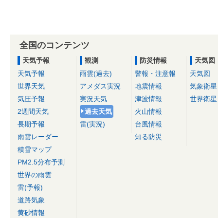
全国のコンテンツ
天気予報
観測
防災情報
天気図
天気予報
雨雲(過去)
警報・注意報
天気図
世界天気
アメダス実況
地震情報
気象衛星
気圧予報
実況天気
津波情報
世界衛星
2週間天気
過去天気
火山情報
長期予報
雷(実況)
台風情報
雨雲レーダー
知る防災
積雪マップ
PM2.5分布予測
世界の雨雲
雷(予報)
道路気象
黄砂情報