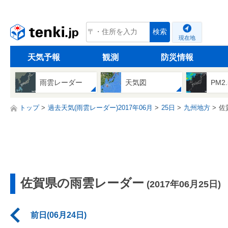
tenki.jp
検索
現在地
天気予報
観測
防災情報
雨雲レーダー
天気図
PM2
トップ
過去天気(雨雲レーダー)2017年06月
25日
九州地方
佐
佐賀県の雨雲レーダー
(2017年06月25日)
前日(06月24日)