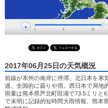
2017年06月25日の天気概況
前線が本州の南岸に停滞。北日本を寒
過。全国的に曇りや雨。西日本で局地
雨量は熊本県芦北町田浦で73.5ミリと
で未明に記録的短時間大雨情報。熊本