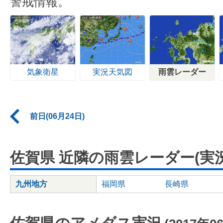
警戒情報。
気象衛星
実況天気図
雨雲レーダー
前日(06月24日)
佐賀県 近隣の雨雲レーダー(実況
九州地方
福岡県
長崎県