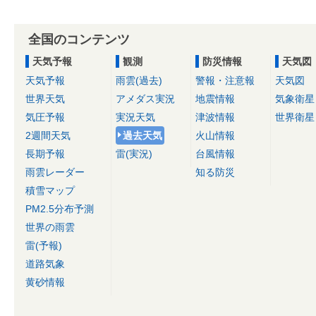
全国のコンテンツ
天気予報
観測
防災情報
天気図
天気予報
雨雲(過去)
警報・注意報
天気図
世界天気
アメダス実況
地震情報
気象衛星
気圧予報
実況天気
津波情報
世界衛星
2週間天気
過去天気
火山情報
長期予報
雷(実況)
台風情報
雨雲レーダー
知る防災
積雪マップ
PM2.5分布予測
世界の雨雲
雷(予報)
道路気象
黄砂情報