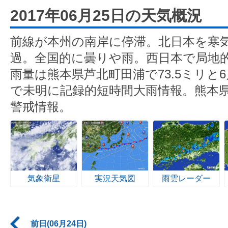
2017年06月25日の天気概況
前線が本州の南岸に停滞。北日本を寒
過。全国的に曇りや雨。西日本で局地
雨量は熊本県芦北町田浦で73.5ミリと
で未明に記録的短時間大雨情報。熊本
警戒情報。
気象衛星
実況天気図
雨雲レーダー
前日(06月24日)