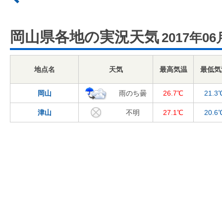
岡山県各地の実況天気
2017年06
地点名
天気
最高気温
最低気
岡山
雨のち曇
26.7℃
21.3
津山
不明
27.1℃
20.6