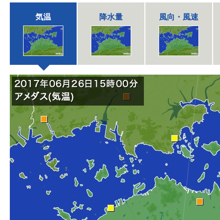
気温
降水量
風向・風速