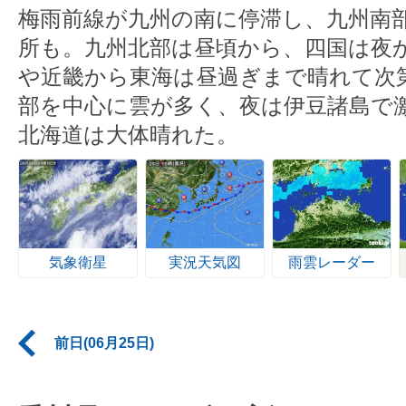
梅雨前線が九州の南に停滞し、九州南
所も。九州北部は昼頃から、四国は夜
や近畿から東海は昼過ぎまで晴れて次
部を中心に雲が多く、夜は伊豆諸島で
北海道は大体晴れた。
気象衛星
実況天気図
雨雲レーダー
前日(06月25日)