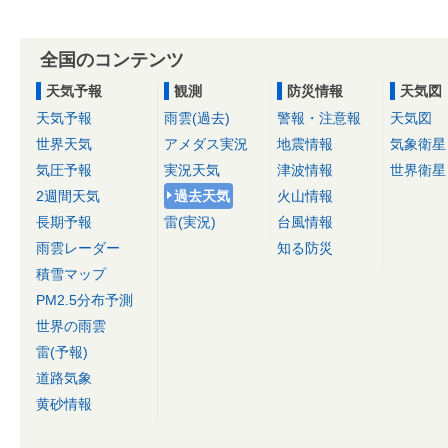
全国のコンテンツ
天気予報
観測
防災情報
天気図
天気予報
雨雲(過去)
警報・注意報
天気図
世界天気
アメダス実況
地震情報
気象衛星
気圧予報
実況天気
津波情報
世界衛星
2週間天気
過去天気
火山情報
長期予報
雷(実況)
台風情報
雨雲レーダー
知る防災
積雪マップ
PM2.5分布予測
世界の雨雲
雷(予報)
道路気象
黄砂情報