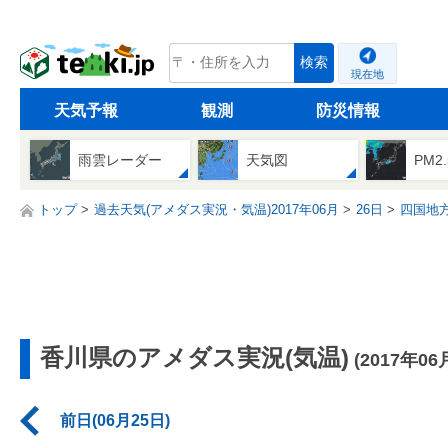
tenki.jp
検索
現在地
天気予報
観測
防災情報
雨雲レーダー
天気図
PM2
トップ
過去天気(アメダス実況・気温)2017年06月
26日
四国地
香川県のアメダス実況(気温)
(2017年06
前日(06月25日)