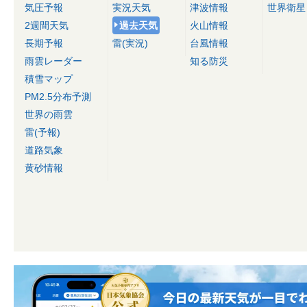
気圧予報
実況天気
津波情報
世界衛星
2週間天気
過去天気
火山情報
長期予報
雷(実況)
台風情報
雨雲レーダー
知る防災
積雪マップ
PM2.5分布予測
世界の雨雲
雷(予報)
道路気象
黄砂情報