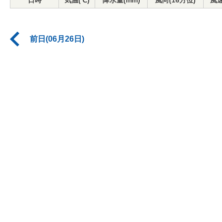
日時
気温(℃)
降水量(mm)
風向(16方位)
風速
前日(06月26日)