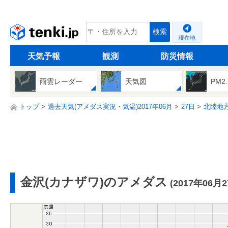
tenki.jp
検索
現在地
天気予報
観測
防災情報
雨雲レーダー
天気図
PM2
トップ
過去天気(アメダス実況・気温)2017年06月
27日
北陸地
金沢(カナザワ)のアメダス
(2017年06月2