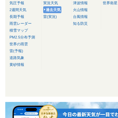
気圧予報
実況天気
津波情報
世界衛星
2週間天気
過去天気
火山情報
長期予報
雷(実況)
台風情報
雨雲レーダー
知る防災
積雪マップ
PM2.5分布予測
世界の雨雲
雷(予報)
道路気象
黄砂情報