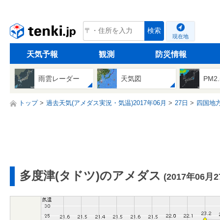
tenki.jp
検索
現在地
天気予報
観測
防災情報
雨雲レーダー
天気図
PM2
トップ
過去天気(アメダス実況・気温)2017年06月
27日
四国地
多度津(タドツ)のアメダス
(2017年06月2