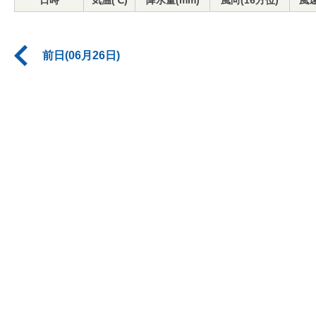
日時
気温(℃)
降水量(mm)
風向(16方位)
風速
前日(06月26日)