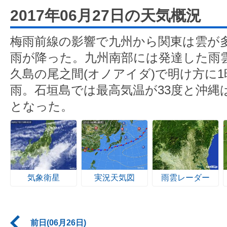
2017年06月27日の天気概況
梅雨前線の影響で九州から関東は雲が
雨が降った。九州南部には発達した雨
久島の尾之間(オノアイダ)で明け方に1
雨。石垣島では最高気温が33度と沖縄
となった。
気象衛星
実況天気図
雨雲レーダー
前日(06月26日)