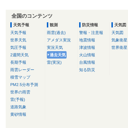
全国のコンテンツ
天気予報
観測
防災情報
天気図
天気予報
雨雲(過去)
警報・注意報
天気図
世界天気
アメダス実況
地震情報
気象衛星
気圧予報
実況天気
津波情報
世界衛星
2週間天気
過去天気
火山情報
長期予報
雷(実況)
台風情報
雨雲レーダー
知る防災
積雪マップ
PM2.5分布予測
世界の雨雲
雷(予報)
道路気象
黄砂情報