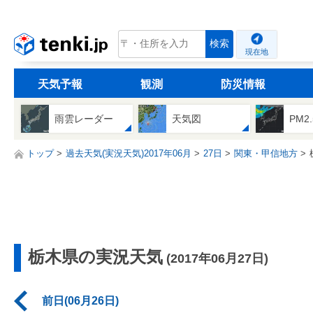
tenki.jp
検索
現在地
天気予報
観測
防災情報
雨雲レーダー
天気図
PM2
トップ
過去天気(実況天気)2017年06月
27日
関東・甲信地方
栃木県の実況天気
(2017年06月27日)
前日(06月26日)