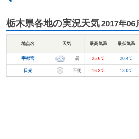
栃木県各地の実況天気
2017年06
地点名
天気
最高気温
最低気温
宇都宮
曇
25.6℃
20.4℃
日光
不明
16.2℃
13.0℃