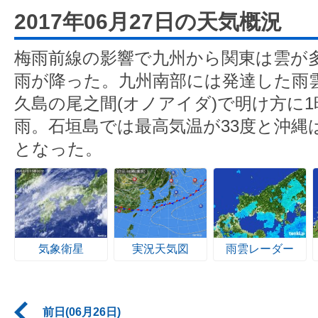
2017年06月27日の天気概況
梅雨前線の影響で九州から関東は雲が
雨が降った。九州南部には発達した雨
久島の尾之間(オノアイダ)で明け方に1
雨。石垣島では最高気温が33度と沖縄
となった。
気象衛星
実況天気図
雨雲レーダー
前日(06月26日)