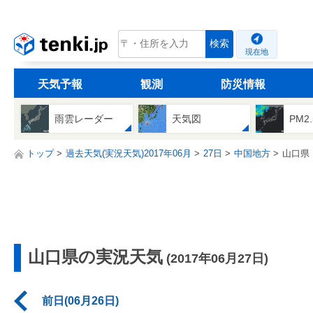
tenki.jp
検索
現在地
天気予報
観測
防災情報
雨雲レーダー
天気図
PM2
トップ
過去天気(実況天気)2017年06月
27日
中国地方
山口県
山口県の実況天気
(2017年06月27日)
前日(06月26日)