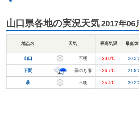
山口県各地の実況天気
2017年06
地点名
天気
最高気温
最低気
山口
不明
28.0℃
20.3
下関
曇のち雨
26.7℃
21.9
萩
不明
25.4℃
20.2