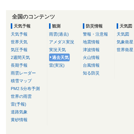
全国のコンテンツ
天気予報
観測
防災情報
天気図
天気予報
雨雲(過去)
警報・注意報
天気図
世界天気
アメダス実況
地震情報
気象衛星
気圧予報
実況天気
津波情報
世界衛星
2週間天気
過去天気
火山情報
長期予報
雷(実況)
台風情報
雨雲レーダー
知る防災
積雪マップ
PM2.5分布予測
世界の雨雲
雷(予報)
道路気象
黄砂情報