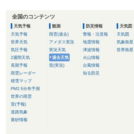
全国のコンテンツ
天気予報
観測
防災情報
天気図
天気予報
雨雲(過去)
警報・注意報
天気図
世界天気
アメダス実況
地震情報
気象衛星
気圧予報
実況天気
津波情報
世界衛星
2週間天気
過去天気
火山情報
長期予報
雷(実況)
台風情報
雨雲レーダー
知る防災
積雪マップ
PM2.5分布予測
世界の雨雲
雷(予報)
道路気象
黄砂情報