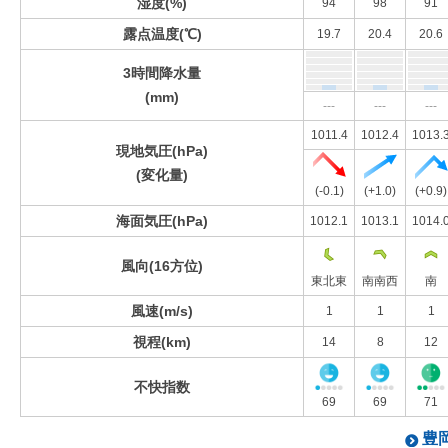
湿度(%)
94
98
91
露点温度(℃)
19.7
20.4
20.6
3時間降水量
(mm)
---
---
---
1011.4
1012.4
1013.
現地気圧(hPa)
(変化量)
(-0.1)
(+1.0)
(+0.9)
海面気圧(hPa)
1012.1
1013.1
1014.
風向(16方位)
東北東
南南西
南
風速(m/s)
1
1
1
視程(km)
14
8
12
不快指数
69
69
71
豊岡