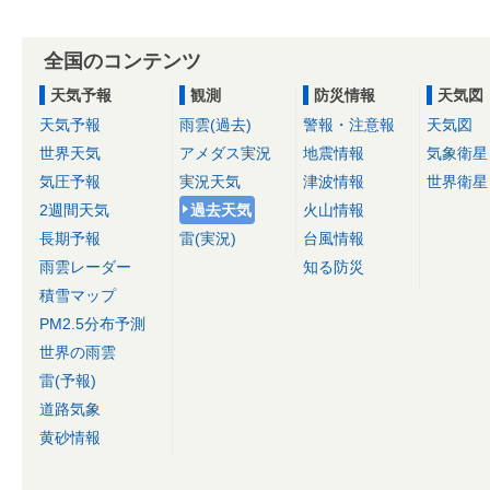
全国のコンテンツ
天気予報
観測
防災情報
天気図
天気予報
雨雲(過去)
警報・注意報
天気図
世界天気
アメダス実況
地震情報
気象衛星
気圧予報
実況天気
津波情報
世界衛星
2週間天気
過去天気
火山情報
長期予報
雷(実況)
台風情報
雨雲レーダー
知る防災
積雪マップ
PM2.5分布予測
世界の雨雲
雷(予報)
道路気象
黄砂情報