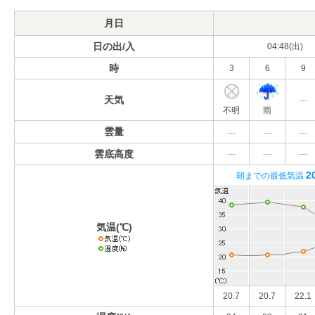
月日
日の出/入
04:48(出)
時
3
6
9
天気
---
不明
雨
雲量
---
---
---
雲底高度
---
---
---
2
朝までの最低気温
気温(℃)
20.7
20.7
22.1