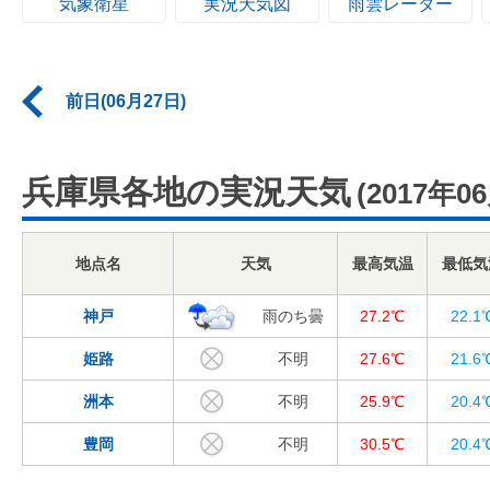
気象衛星
実況天気図
雨雲レーダー
前日(06月27日)
兵庫県各地の実況天気
(2017年0
地点名
天気
最高気温
最低気
神戸
雨のち曇
27.2℃
22.1
姫路
不明
27.6℃
21.6
洲本
不明
25.9℃
20.4
豊岡
不明
30.5℃
20.4