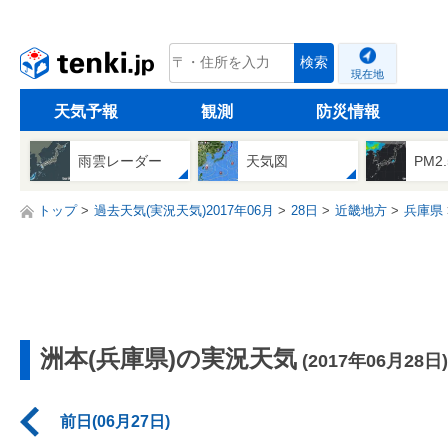
tenki.jp
検索
現在地
天気予報
観測
防災情報
雨雲レーダー
天気図
PM2
トップ
過去天気(実況天気)2017年06月
28日
近畿地方
兵庫県
洲本(兵庫県)の実況天気
(2017年06月28日)
前日(06月27日)