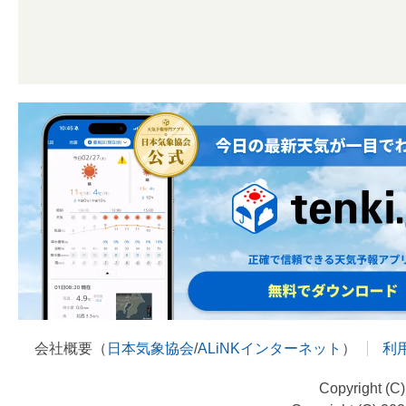
会社概要（
日本気象協会
/
ALiNKインターネット
）
利
Copyright (C