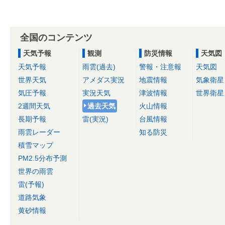
全国のコンテンツ
天気予報
観測
防災情報
天気図
天気予報
雨雲(過去)
警報・注意報
天気図
世界天気
アメダス実況
地震情報
気象衛星
気圧予報
実況天気
津波情報
世界衛星
2週間天気
過去天気
火山情報
長期予報
雷(実況)
台風情報
雨雲レーダー
知る防災
積雪マップ
PM2.5分布予測
世界の雨雲
雷(予報)
道路気象
黄砂情報