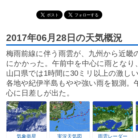
2017年06月28日の天気概況
梅雨前線に伴う雨雲が、九州から近畿
にかかった。午前中を中心に雨となり
山口県では1時間に30ミリ以上の激し
各地や紀伊半島もやや強い雨を観測。
心に日差しが出た。
気象衛星
実況天気図
雨雲レーダー