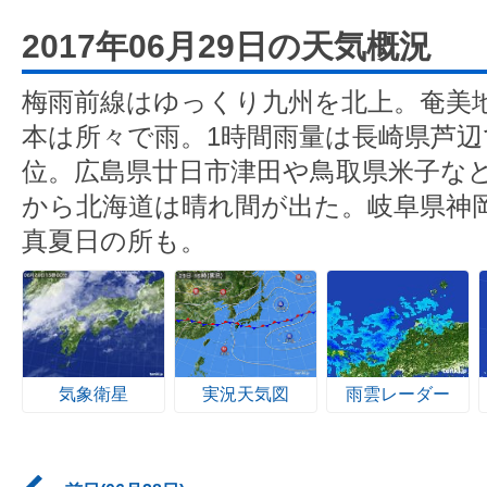
2017年06月29日の天気概況
梅雨前線はゆっくり九州を北上。奄美
本は所々で雨。1時間雨量は長崎県芦辺で
位。広島県廿日市津田や鳥取県米子など
から北海道は晴れ間が出た。岐阜県神岡
真夏日の所も。
気象衛星
実況天気図
雨雲レーダー