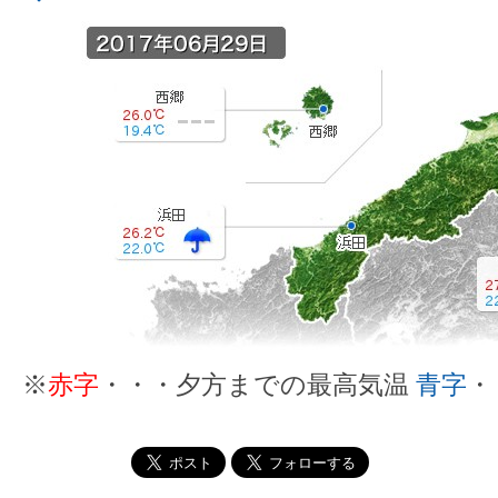
※
赤字
・・・夕方までの最高気温
青字
・