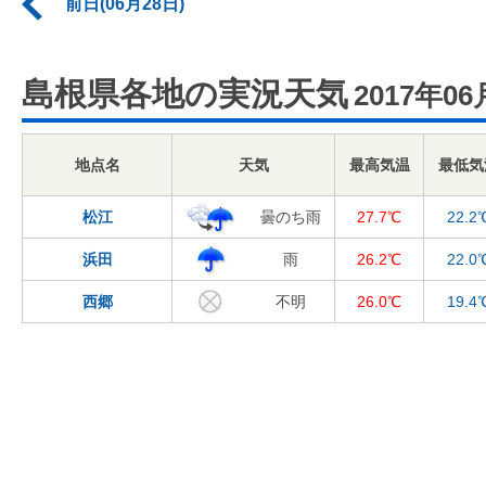
前日(06月28日)
島根県各地の実況天気
2017年06
地点名
天気
最高気温
最低気
松江
曇のち雨
27.7℃
22.2
浜田
雨
26.2℃
22.0
西郷
不明
26.0℃
19.4