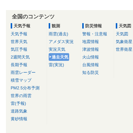
全国のコンテンツ
天気予報
観測
防災情報
天気図
天気予報
雨雲(過去)
警報・注意報
天気図
世界天気
アメダス実況
地震情報
気象衛星
気圧予報
実況天気
津波情報
世界衛星
2週間天気
過去天気
火山情報
長期予報
雷(実況)
台風情報
雨雲レーダー
知る防災
積雪マップ
PM2.5分布予測
世界の雨雲
雷(予報)
道路気象
黄砂情報