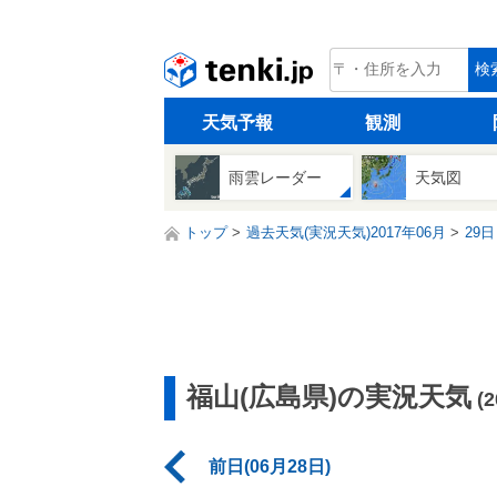
tenki.jp
検
天気予報
観測
雨雲レーダー
天気図
トップ
過去天気(実況天気)2017年06月
29日
福山(広島県)の実況天気
(
前日(06月28日)