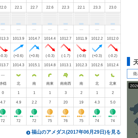
22.0
22.1
22.7
22.6
22.3
22.1
23.3
23.0
---
---
---
---
---
---
---
---
013.3
1013.9
1014.7
1014.4
1012.7
1011.9
1012.2
1012.0
-0.3)
(+0.6)
(+0.8)
(-0.3)
(-1.7)
(-0.8)
(+0.3)
(-0.2)
013.7
1014.3
1015.1
1014.8
1013.1
1012.3
1012.6
1012.4
衛
静穏
北
南
南東
南南西
南
北
北東
0
1
1
1
3
2
1
2
4.7
4.9
2.2
7
20
19
4.3
5.0
72
72
72
75
76
75
74
74
福山のアメダス(2017年06月29日)を見る