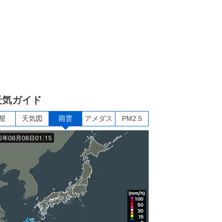
天気ガイド
星
天気図
雨雲
アメダス
PM2.5