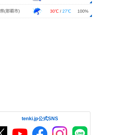
県(那覇市)
30℃
/
27℃
100%
tenki.jp公式SNS