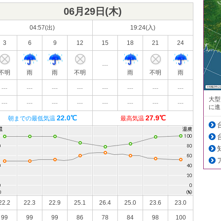
06月29日(
木
)
04:57(出)
19:24(入)
3
6
9
12
15
18
21
24
---
不明
雨
雨
不明
雨
不明
雨
---
---
---
---
---
---
---
---
大型
---
---
---
---
---
---
---
---
に進
22.0℃
27.9℃
朝までの最低気温
最高気温
22.2
22.3
22.9
25.1
26.4
25.0
23.6
23.0
99
99
99
86
78
84
98
100