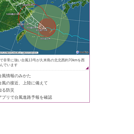
で非常に強い台風13号が久米島の北北西約70kmを西
んでいます
台風情報のみかた
台風の接近、上陸に備えて
知る防災
アプリで台風進路予報を確認