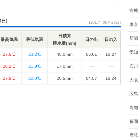
宮城
9日)
(2017年06月29日)
東京
日積算
新潟
最高気温
最低気温
日の出
日の入
降水量(mm)
愛知
27.5℃
23.2℃
45.0
mm
05:01
19:27
石川
26.1℃
21.9℃
17.0
mm
---
---
27.9℃
22.0℃
20.5
mm
04:57
19:24
大阪
広島
高知
福岡
鹿児