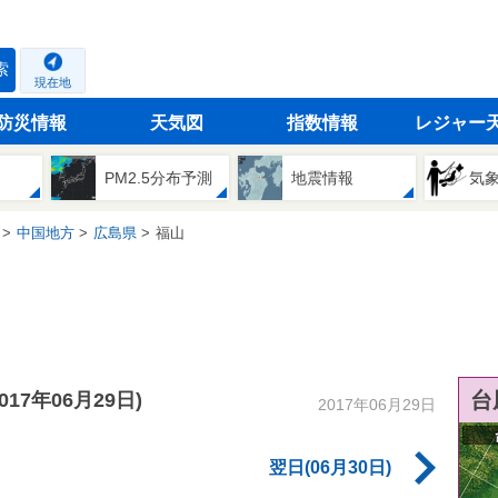
索
現在地
防災情報
天気図
指数情報
レジャー
PM2.5分布予測
地震情報
気
中国地方
広島県
福山
台
2017年06月29日)
2017年06月29日
翌日(06月30日)