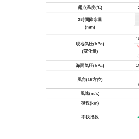
露点温度(℃)
3時間降水量
(mm)
1
現地気圧(hPa)
(変化量)
(
海面気圧(hPa)
1
風向(16方位)
風速(m/s)
視程(km)
不快指数