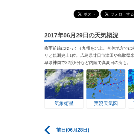
2017年06月29日の天気概況
梅雨前線はゆっくり九州を北上。奄美地方では梅
リと観測史上1位。広島県廿日市津田や鳥取県
阜県神岡で32度5分など内陸で真夏日の所も。
気象衛星
実況天気図
前日(06月28日)