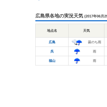
広島県各地の実況天気
(2017年06月2
地点名
天気
広島
曇のち雨
呉
雨
福山
雨