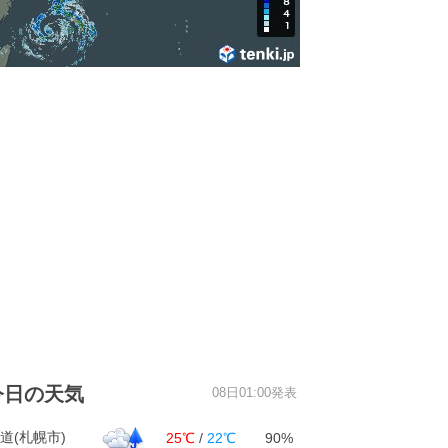
今日の天気
08日01:00発表
道(札幌市)
25℃
/
22℃
90%