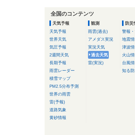
全国のコンテンツ
天気予報
観測
防災
天気予報
雨雲(過去)
警報・
世界天気
アメダス実況
地震情
気圧予報
実況天気
津波情
2週間天気
過去天気
火山情
長期予報
雷(実況)
台風情
雨雲レーダー
知る防
積雪マップ
PM2.5分布予測
世界の雨雲
雷(予報)
道路気象
黄砂情報