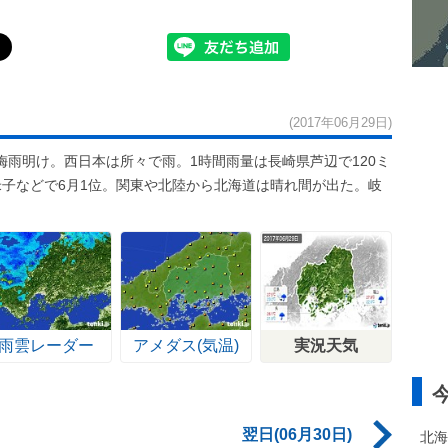
(2017年06月29日)
雨明け。西日本は所々で雨。1時間雨量は長崎県芦辺で120ミ
米子などで6月1位。関東や北陸から北海道は晴れ間が出た。岐
雨雲レーダー
アメダス(気温)
実況天気
翌日(06月30日)
北海