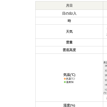
月日
日の出/入
時
天気
雲量
雲底高度
気温(℃)
湿度(%)