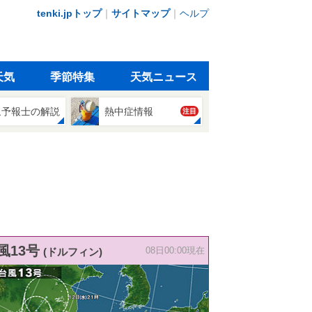
tenki.jpトップ
｜
サイトマップ
｜
ヘルプ
天気
季節特集
天気ニュース
象予報士の解説
熱中症情報
注目
風13号
(ドルフィン)
08日00:00現在