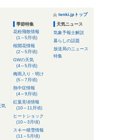
tenki.jpトップ
季節特集
天気ニュース
花粉飛散情報
気象予報士解説
(1～5月頃)
暮らしの話題
桜開花情報
放送局のニュース
(2～5月頃)
特集
GWの天気
(4～5月頃)
梅雨入り・明け
(5～7月頃)
熱中症情報
(4～9月頃)
紅葉見頃情報
天気
(10～11月頃)
ヒートショック
(10～3月頃)
スキー積雪情報
(11～5月頃)