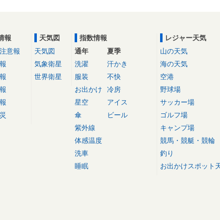
情報
天気図
指数情報
レジャー天気
注意報
天気図
通年
夏季
山の天気
報
気象衛星
洗濯
汗かき
海の天気
報
世界衛星
服装
不快
空港
報
お出かけ
冷房
野球場
報
星空
アイス
サッカー場
災
傘
ビール
ゴルフ場
紫外線
キャンプ場
体感温度
競馬・競艇・競輪
洗車
釣り
睡眠
お出かけスポット