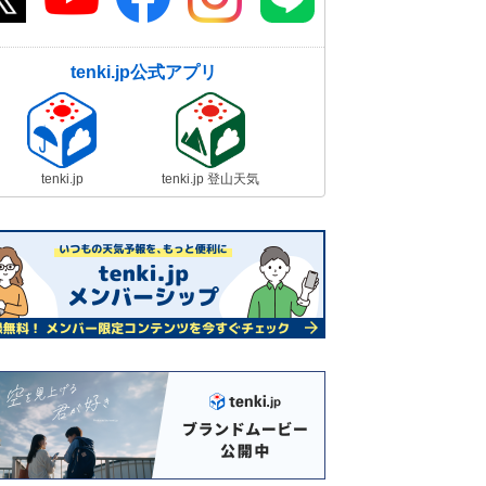
tenki.jp公式アプリ
tenki.jp
tenki.jp 登山天気