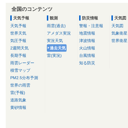
全国のコンテンツ
天気予報
観測
防災情報
天気図
天気予報
雨雲(過去)
警報・注意報
天気図
世界天気
アメダス実況
地震情報
気象衛星
気圧予報
実況天気
津波情報
世界衛星
2週間天気
過去天気
火山情報
長期予報
雷(実況)
台風情報
雨雲レーダー
知る防災
積雪マップ
PM2.5分布予測
世界の雨雲
雷(予報)
道路気象
黄砂情報