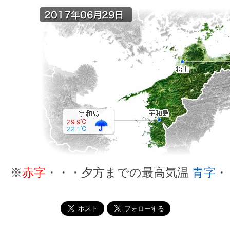
※
赤字
・・・夕方までの最高気温
青字
・