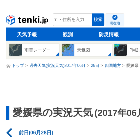
tenki.jp
検索
現在地
天気予報
観測
防災情報
雨雲レーダー
天気図
PM2
トップ
過去天気(実況天気)2017年06月
29日
四国地方
愛媛県
愛媛県の実況天気
(2017年06
前日(06月28日)