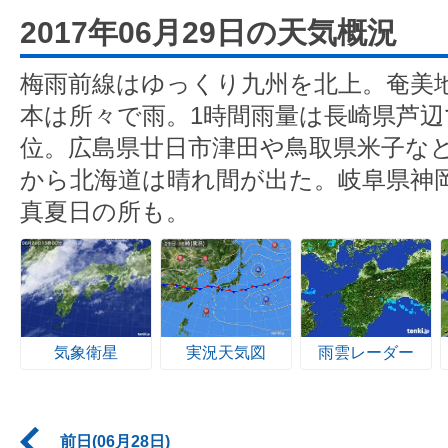
2017年06月29日の天気概況
梅雨前線はゆっくり九州を北上。奄美
本は所々で雨。1時間雨量は長崎県芦辺で
位。広島県廿日市津田や鳥取県米子など
から北海道は晴れ間が出た。岐阜県神岡
真夏日の所も。
気象衛星
実況天気図
雨雲レーダー
前日(06月28日)