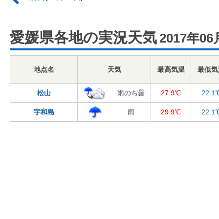
愛媛県各地の実況天気
2017年06
地点名
天気
最高気温
最低気
松山
雨のち曇
27.9℃
22.1
宇和島
雨
29.9℃
22.1