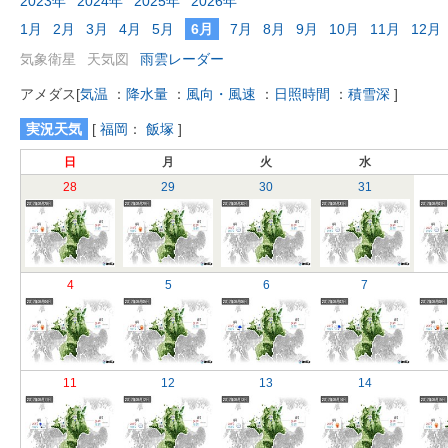
2023年
2024年
2025年
2026年
1月
2月
3月
4月
5月
6月
7月
8月
9月
10月
11月
12月
気象衛星
天気図
雨雲レーダー
アメダス
[
気温
：
降水量
：
風向・風速
：
日照時間
：
積雪深
]
実況天気
[
福岡
：
飯塚
]
日
月
火
水
28
29
30
31
4
5
6
7
11
12
13
14