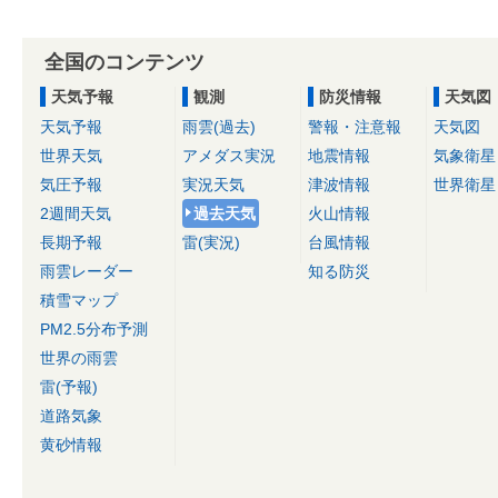
全国のコンテンツ
天気予報
観測
防災情報
天気図
天気予報
雨雲(過去)
警報・注意報
天気図
世界天気
アメダス実況
地震情報
気象衛星
気圧予報
実況天気
津波情報
世界衛星
2週間天気
過去天気
火山情報
長期予報
雷(実況)
台風情報
雨雲レーダー
知る防災
積雪マップ
PM2.5分布予測
世界の雨雲
雷(予報)
道路気象
黄砂情報