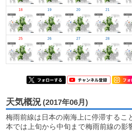
18
19
20
21
25
26
27
28
天気概況
(2017年06月)
梅雨前線は日本の南海上に停滞するこ
本では上旬から中旬まで梅雨前線の影