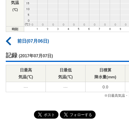
気温
(℃)
時刻
前日(07月06日)
記録
(2017年07月07日)
日最高
日最低
日積算
気温(℃)
気温(℃)
降水量(mm)
---
---
0.0
※日最高気温・