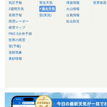
気圧予報
実況天気
津波情報
世界衛星
2週間天気
過去天気
火山情報
長期予報
雷(実況)
台風情報
雨雲レーダー
知る防災
積雪マップ
PM2.5分布予測
世界の雨雲
雷(予報)
道路気象
黄砂情報