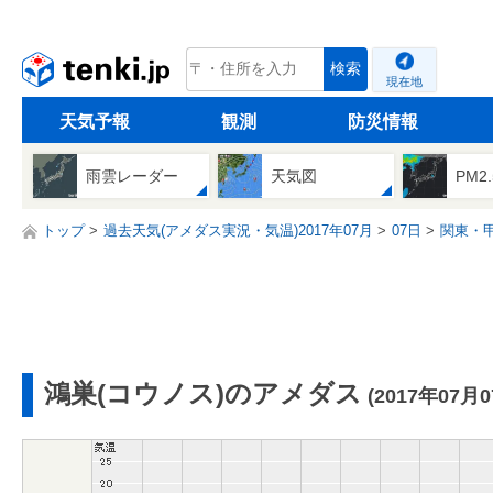
tenki.jp
検索
現在地
天気予報
観測
防災情報
雨雲レーダー
天気図
PM2
トップ
過去天気(アメダス実況・気温)2017年07月
07日
関東・
鴻巣(コウノス)のアメダス
(2017年07月0