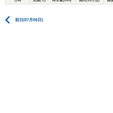
日時
気温(℃)
降水量(mm)
風向(16方位)
風速
前日(07月06日)