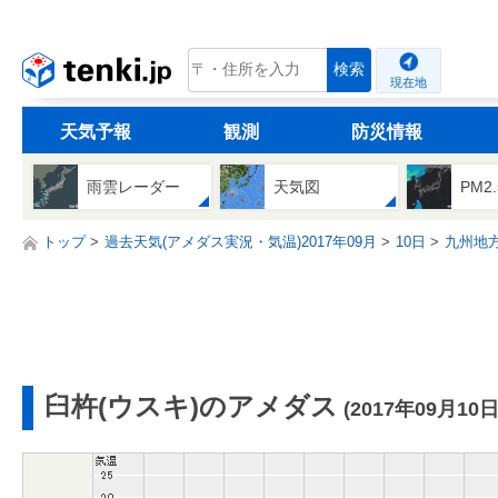
tenki.jp
検索
現在地
天気予報
観測
防災情報
雨雲レーダー
天気図
PM2
トップ
過去天気(アメダス実況・気温)2017年09月
10日
九州地
臼杵(ウスキ)のアメダス
(2017年09月10日