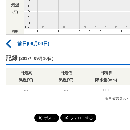
気温
(℃)
時刻
前日(09月09日)
記録
(2017年09月10日)
日最高
日最低
日積算
気温(℃)
気温(℃)
降水量(mm)
---
---
0.0
※日最高気温・