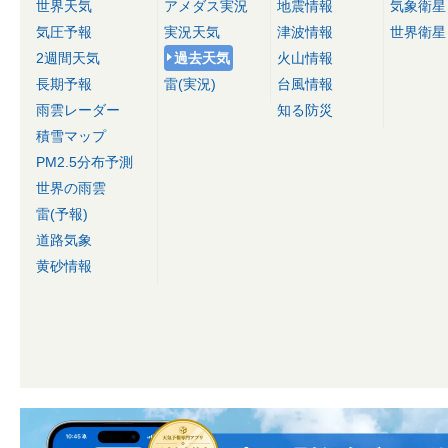
世界天気
アメダス実況
地震情報
気象衛星
気圧予報
実況天気
津波情報
世界衛星
2週間天気
過去天気
火山情報
長期予報
雷(実況)
台風情報
雨雲レーダー
知る防災
積雪マップ
PM2.5分布予測
世界の雨雲
雷(予報)
道路気象
黄砂情報