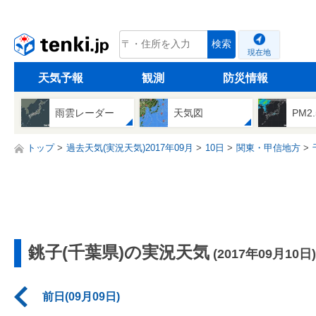
tenki.jp
検索
現在地
天気予報
観測
防災情報
雨雲レーダー
天気図
PM2
トップ
過去天気(実況天気)2017年09月
10日
関東・甲信地方
銚子(千葉県)の実況天気
(2017年09月10日)
前日(09月09日)