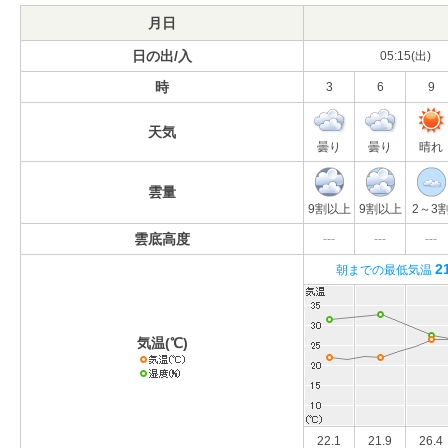
月日
日の出/入
05:15(出)
時
3
6
9
天気
曇り
曇り
晴れ
雲量
9割以上
9割以上
2～3
雲底高度
---
---
---
2
朝までの最低気温
気温(℃)
22.1
21.9
26.4