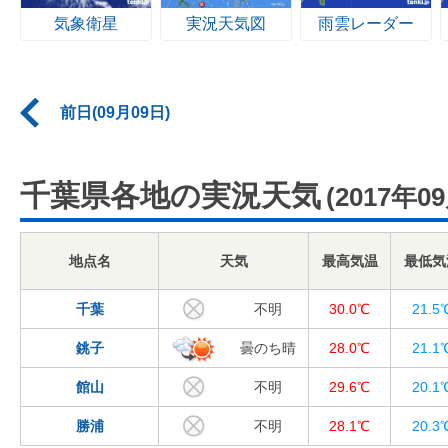
気象衛星
実況天気図
雨雲レーダー
前日(09月09日)
千葉県各地の実況天気
(2017年0
地点名
天気
最高気温
最低気
千葉
不明
30.0℃
21.5
銚子
曇のち晴
28.0℃
21.1
館山
不明
29.6℃
20.1
勝浦
不明
28.1℃
20.3