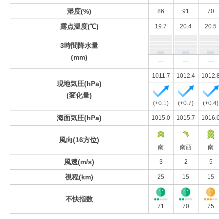
湿度(%)
86
91
70
露点温度(℃)
19.7
20.4
20.5
3時間降水量
(mm)
---
---
---
1011.7
1012.4
1012.
現地気圧(hPa)
(変化量)
(+0.1)
(+0.7)
(+0.4)
海面気圧(hPa)
1015.0
1015.7
1016.
風向(16方位)
南
南西
南
風速(m/s)
3
2
5
視程(km)
25
15
15
不快指数
71
70
75