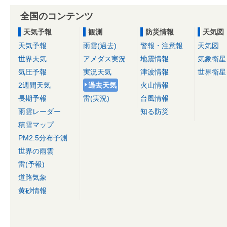
全国のコンテンツ
天気予報
観測
防災情報
天気図
天気予報
雨雲(過去)
警報・注意報
天気図
世界天気
アメダス実況
地震情報
気象衛星
気圧予報
実況天気
津波情報
世界衛星
2週間天気
過去天気
火山情報
長期予報
雷(実況)
台風情報
雨雲レーダー
知る防災
積雪マップ
PM2.5分布予測
世界の雨雲
雷(予報)
道路気象
黄砂情報