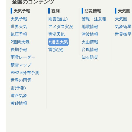
全国のコンテンツ
天気予報
観測
防災情報
天気図
天気予報
雨雲(過去)
警報・注意報
天気図
世界天気
アメダス実況
地震情報
気象衛星
気圧予報
実況天気
津波情報
世界衛星
2週間天気
過去天気
火山情報
長期予報
雷(実況)
台風情報
雨雲レーダー
知る防災
積雪マップ
PM2.5分布予測
世界の雨雲
雷(予報)
道路気象
黄砂情報