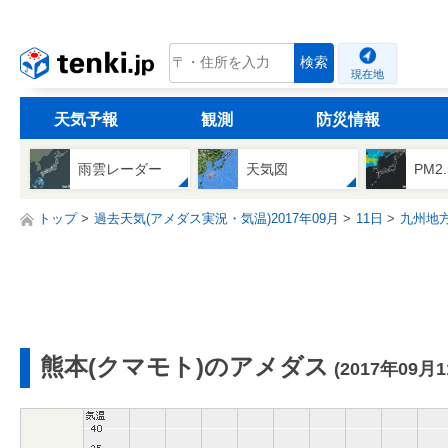
tenki.jp
検索
現在地
天気予報
観測
防災情報
雨雲レーダー
天気図
PM2
トップ
過去天気(アメダス実況・気温)2017年09月
11日
九州地
熊本(クマモト)のアメダス
(2017年09月1