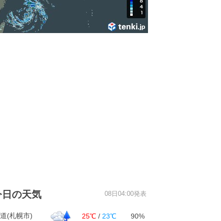
今日の天気
08日04:00発表
道(札幌市)
25℃
/
23℃
90%