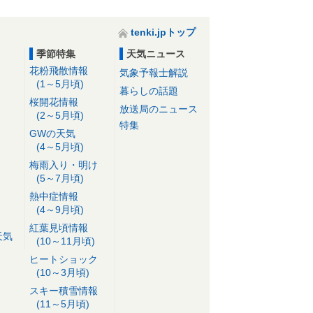
tenki.jpトップ
季節特集
天気ニュース
花粉飛散情報
気象予報士解説
(1～5月頃)
暮らしの話題
桜開花情報
放送局のニュース
(2～5月頃)
特集
GWの天気
(4～5月頃)
梅雨入り・明け
(5～7月頃)
熱中症情報
(4～9月頃)
紅葉見頃情報
天気
(10～11月頃)
ヒートショック
(10～3月頃)
スキー積雪情報
(11～5月頃)