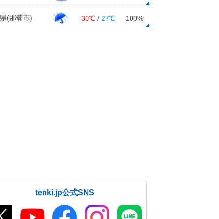
県(那覇市)
30℃
/
27℃
100%
tenki.jp公式SNS