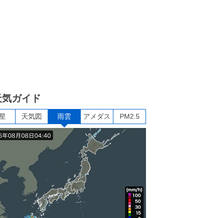
天気ガイド
星
天気図
雨雲
アメダス
PM2.5