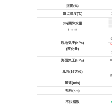
湿度(%)
露点温度(℃)
3時間降水量
(mm)
9
現地気圧(hPa)
(変化量)
(
海面気圧(hPa)
1
風向(16方位)
風速(m/s)
視程(km)
不快指数