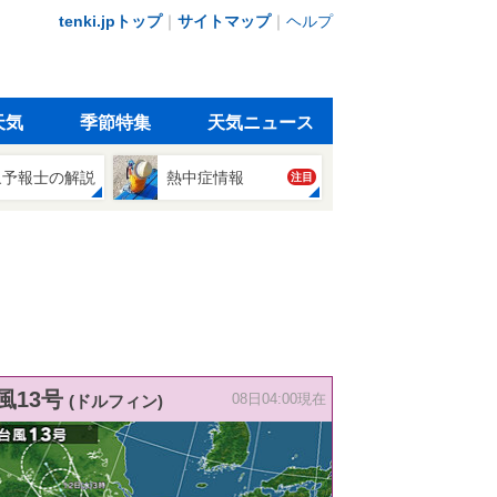
tenki.jpトップ
｜
サイトマップ
｜
ヘルプ
天気
季節特集
天気ニュース
象予報士の解説
熱中症情報
注目
風13号
(ドルフィン)
08日04:00現在