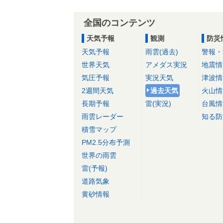
全国のコンテンツ
天気予報
観測
防災
天気予報
雨雲(過去)
警報・
世界天気
アメダス実況
地震情
気圧予報
実況天気
津波情
2週間天気
過去天気
火山情
長期予報
雷(実況)
台風情
雨雲レーダー
知る防
積雪マップ
PM2.5分布予測
世界の雨雲
雷(予報)
道路気象
黄砂情報