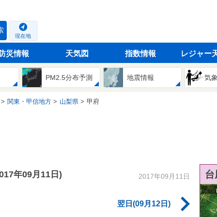
索
現在地
防災情報
天気図
指数情報
レジャー
PM2.5分布予測
地震情報
気
関東・甲信地方
山梨県
甲府
台
2017年09月11日)
2017年09月11日
翌日(09月12日)