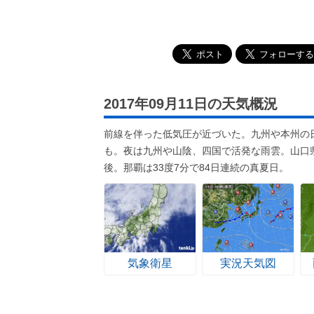
2017年09月11日の天気概況
前線を伴った低気圧が近づいた。九州や本州の
も。夜は九州や山陰、四国で活発な雨雲。山口県
後。那覇は33度7分で84日連続の真夏日。
気象衛星
実況天気図