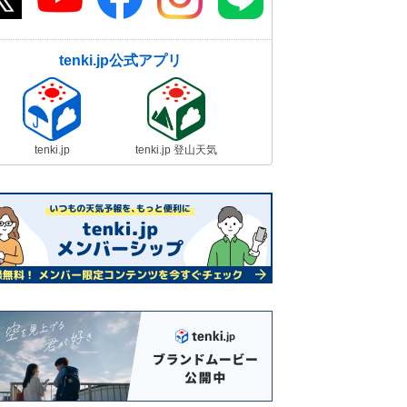
tenki.jp公式アプリ
tenki.jp
tenki.jp 登山天気