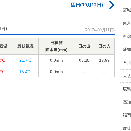
翌日(09月12日)
宮城
東京
1日)
(2017年09月11日)
新潟
日積算
気温
最低気温
日の出
日の入
愛知
降水量(mm)
.0℃
21.7℃
0.0
mm
05:25
17:59
石川
.7℃
15.4℃
0.0
mm
---
---
大阪
広島
高知
福岡
鹿児