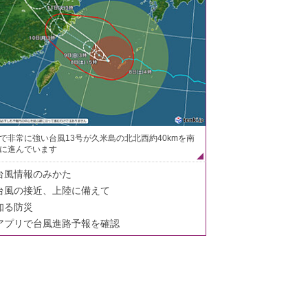
で非常に強い台風13号が久米島の北北西約40kmを南
に進んでいます
台風情報のみかた
台風の接近、上陸に備えて
知る防災
アプリで台風進路予報を確認