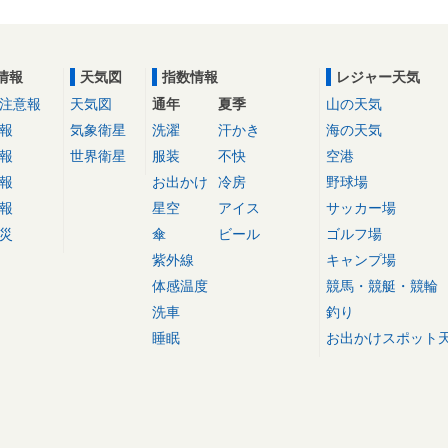
情報
天気図
指数情報
レジャー天気
注意報
天気図
通年
夏季
山の天気
報
気象衛星
洗濯
汗かき
海の天気
報
世界衛星
服装
不快
空港
報
お出かけ
冷房
野球場
報
星空
アイス
サッカー場
災
傘
ビール
ゴルフ場
紫外線
キャンプ場
体感温度
競馬・競艇・競輪
洗車
釣り
睡眠
お出かけスポット