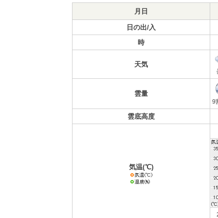
月日
日の出/入
時
天気
雲量
9
雲底高度
気温(℃)