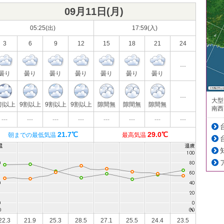
09月11日(
月
)
05:25(出)
17:59(入)
3
6
9
12
15
18
21
24
---
曇り
曇り
曇り
曇り
曇り
曇り
曇り
---
大型
割以上
9割以上
9割以上
9割以上
隙間無
隙間無
隙間無
南西
---
---
---
---
---
---
---
---
21.7℃
29.0℃
朝までの最低気温
最高気温
22.3
21.9
25.3
28.5
27.1
25.5
24.4
23.5