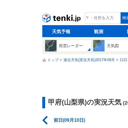
tenki.jp
検
天気予報
観測
雨雲レーダー
天気図
トップ
過去天気(実況天気)2017年09月
11日
甲府(山梨県)の実況天気
(
前日(09月10日)