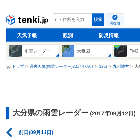
tenki.jp
検索
現在地
天気予報
観測
防災情報
雨雲レーダー
天気図
PM2
トップ
過去天気(雨雲レーダー)2017年09月
12日
九州地方
大
大分県の雨雲レーダー
(2017年09月12日)
前日(09月11日)