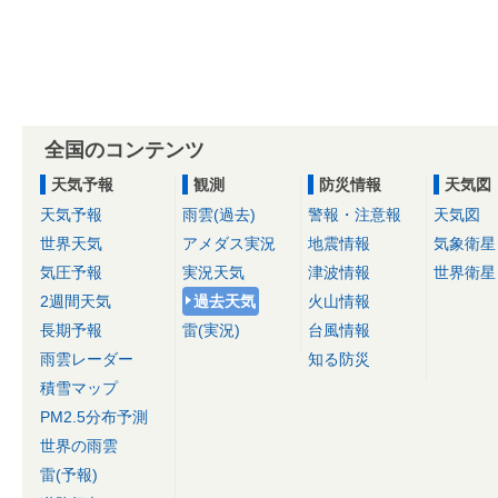
全国のコンテンツ
天気予報
観測
防災情報
天気図
天気予報
雨雲(過去)
警報・注意報
天気図
世界天気
アメダス実況
地震情報
気象衛星
気圧予報
実況天気
津波情報
世界衛星
2週間天気
過去天気
火山情報
長期予報
雷(実況)
台風情報
雨雲レーダー
知る防災
積雪マップ
PM2.5分布予測
世界の雨雲
雷(予報)