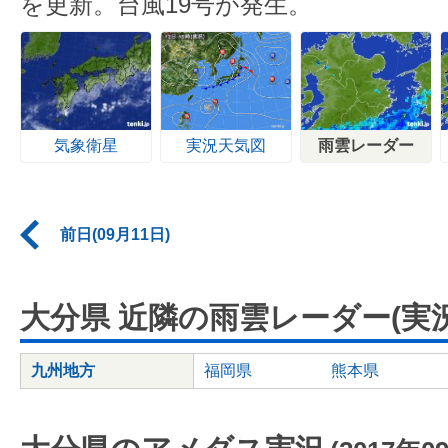
を更新。台風19号が発生。
気象衛星
実況天気図
雨雲レーダー
前日(09月11日)
大分県 近隣の雨雲レーダー(実況
九州地方
福岡県
熊本県