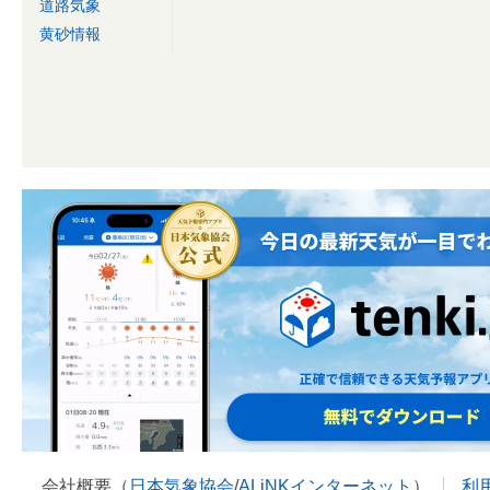
道路気象
黄砂情報
会社概要（
日本気象協会
/
ALiNKインターネット
）
利