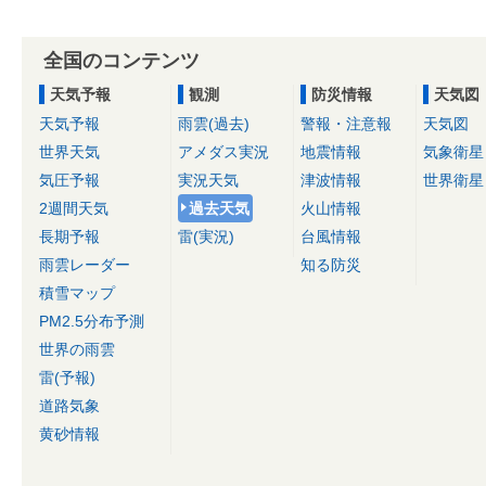
全国のコンテンツ
天気予報
観測
防災情報
天気図
天気予報
雨雲(過去)
警報・注意報
天気図
世界天気
アメダス実況
地震情報
気象衛星
気圧予報
実況天気
津波情報
世界衛星
2週間天気
過去天気
火山情報
長期予報
雷(実況)
台風情報
雨雲レーダー
知る防災
積雪マップ
PM2.5分布予測
世界の雨雲
雷(予報)
道路気象
黄砂情報