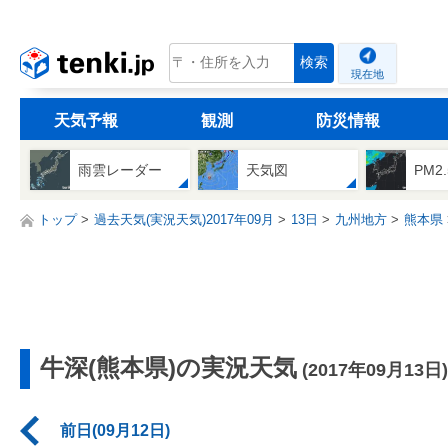
tenki.jp
検索
現在地
天気予報
観測
防災情報
雨雲レーダー
天気図
PM2
トップ
過去天気(実況天気)2017年09月
13日
九州地方
熊本県
牛深(熊本県)の実況天気
(2017年09月13日)
前日(09月12日)