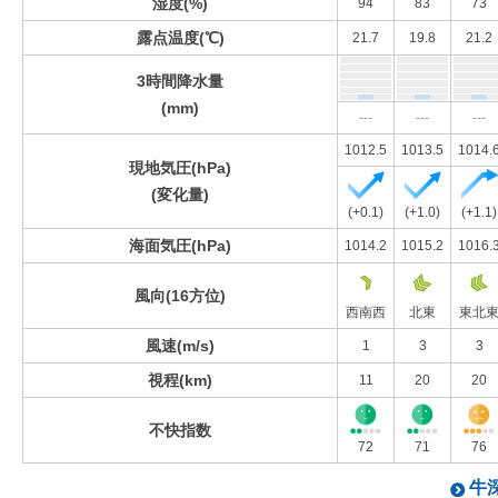
湿度(%)
94
83
73
露点温度(℃)
21.7
19.8
21.2
3時間降水量
(mm)
---
---
---
1012.5
1013.5
1014.
現地気圧(hPa)
(変化量)
(+0.1)
(+1.0)
(+1.1)
海面気圧(hPa)
1014.2
1015.2
1016.
風向(16方位)
西南西
北東
東北
風速(m/s)
1
3
3
視程(km)
11
20
20
不快指数
72
71
76
牛深