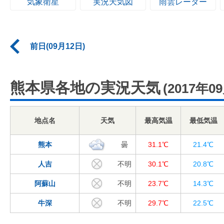
気象衛星
実況天気図
雨雲レーダー
前日(09月12日)
熊本県各地の実況天気
(2017年0
地点名
天気
最高気温
最低気温
熊本
曇
31.1℃
21.4℃
人吉
不明
30.1℃
20.8℃
阿蘇山
不明
23.7℃
14.3℃
牛深
不明
29.7℃
22.5℃