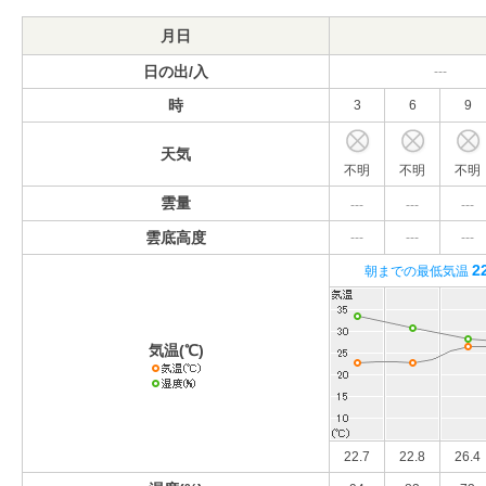
月日
日の出/入
---
時
3
6
9
天気
不明
不明
不明
雲量
---
---
---
雲底高度
---
---
---
2
朝までの最低気温
気温(℃)
22.7
22.8
26.4