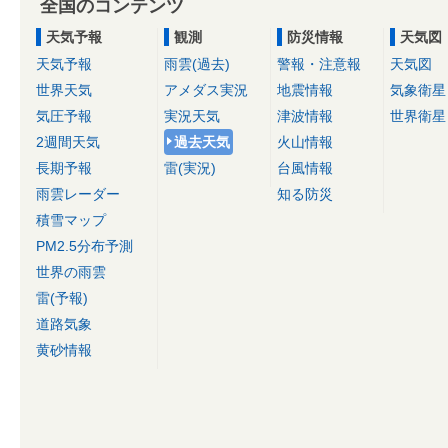
全国のコンテンツ
天気予報
観測
防災情報
天気図
天気予報
雨雲(過去)
警報・注意報
天気図
世界天気
アメダス実況
地震情報
気象衛星
気圧予報
実況天気
津波情報
世界衛星
2週間天気
過去天気
火山情報
長期予報
雷(実況)
台風情報
雨雲レーダー
知る防災
積雪マップ
PM2.5分布予測
世界の雨雲
雷(予報)
道路気象
黄砂情報