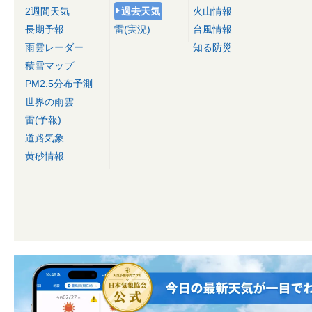
2週間天気
過去天気
火山情報
長期予報
雷(実況)
台風情報
雨雲レーダー
知る防災
積雪マップ
PM2.5分布予測
世界の雨雲
雷(予報)
道路気象
黄砂情報