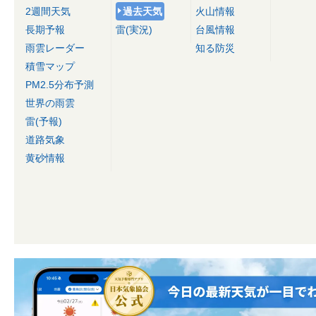
2週間天気
過去天気
火山情報
長期予報
雷(実況)
台風情報
雨雲レーダー
知る防災
積雪マップ
PM2.5分布予測
世界の雨雲
雷(予報)
道路気象
黄砂情報