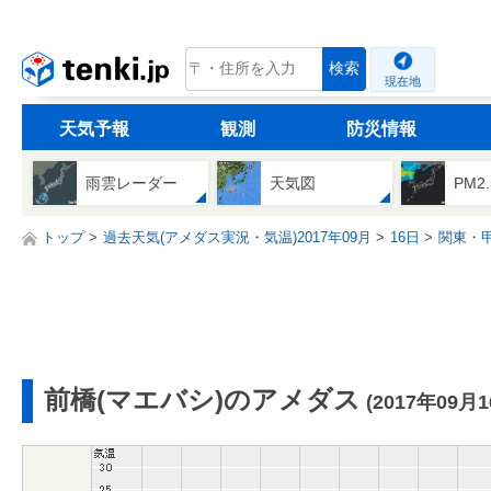
tenki.jp
検索
現在地
天気予報
観測
防災情報
雨雲レーダー
天気図
PM2
トップ
過去天気(アメダス実況・気温)2017年09月
16日
関東・
前橋(マエバシ)のアメダス
(2017年09月1