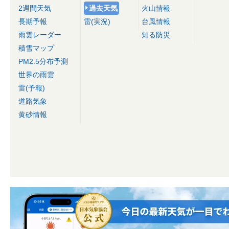
2週間天気
過去天気
火山情報
長期予報
雷(実況)
台風情報
雨雲レーダー
知る防災
積雪マップ
PM2.5分布予測
世界の雨雲
雷(予報)
道路気象
黄砂情報