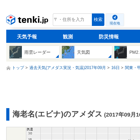
tenki.jp
検索
現在地
天気予報
観測
防災情報
雨雲レーダー
天気図
PM2
トップ
過去天気(アメダス実況・気温)2017年09月
16日
関東・
海老名(エビナ)のアメダス
(2017年09月1