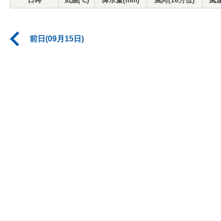
日時
気温(℃)
降水量(mm)
風向(16方位)
風速
前日(09月15日)