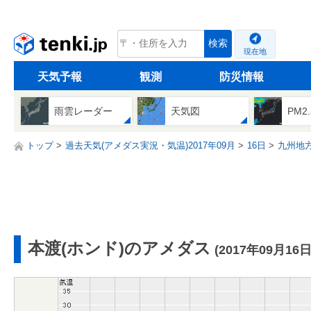
tenki.jp
検索
現在地
天気予報
観測
防災情報
雨雲レーダー
天気図
PM2
トップ
過去天気(アメダス実況・気温)2017年09月
16日
九州地
本渡(ホンド)のアメダス
(2017年09月16日