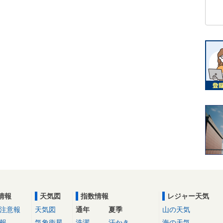
情報
天気図
指数情報
レジャー天気
注意報
天気図
通年
夏季
山の天気
報
気象衛星
洗濯
汗かき
海の天気