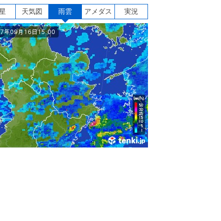
星
天気図
雨雲
アメダス
実況