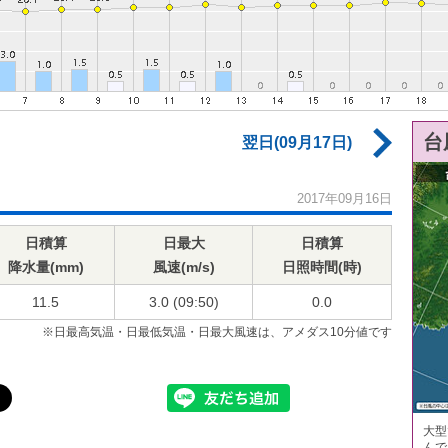
台
翌日(09月17日)
2017年09月16日
日積算
日最大
日積算
降水量(mm)
風速(m/s)
日照時間(時)
11.5
3.0 (09:50)
0.0
※日最高気温・日最低気温・日最大風速は、アメダス10分値です
大型
んで