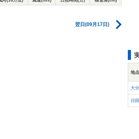
風向(16方位)
風速(m/s)
日照時間(分)
積雪深(cm)
翌日(09月17日)
地
大
日