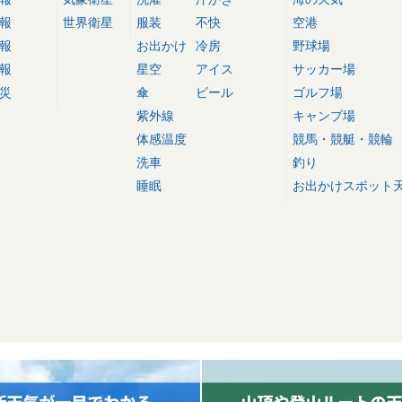
報
世界衛星
服装
不快
空港
報
お出かけ
冷房
野球場
報
星空
アイス
サッカー場
災
傘
ビール
ゴルフ場
紫外線
キャンプ場
体感温度
競馬・競艇・競輪
洗車
釣り
睡眠
お出かけスポット