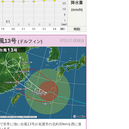
降水量
(mm/h)
時刻
風13号
(ドルフィン)
07日17:00現在
で非常に強い台風13号が名護市の北約30kmを西に進
います