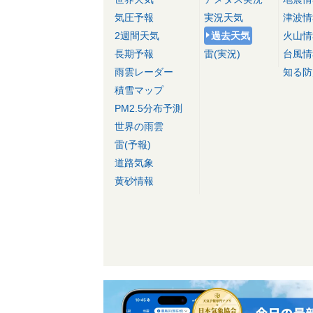
気圧予報
実況天気
津波情
2週間天気
過去天気
火山情
長期予報
雷(実況)
台風情
雨雲レーダー
知る防
積雪マップ
PM2.5分布予測
世界の雨雲
雷(予報)
道路気象
黄砂情報