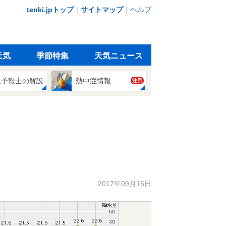
tenki.jpトップ
｜
サイトマップ
｜
ヘルプ
天気
季節特集
天気ニュース
象予報士の解説
熱中症情報
注目
2017年09月16日