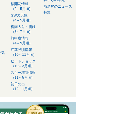
桜開花情報
放送局のニュース
(2～5月頃)
特集
GWの天気
(4～5月頃)
梅雨入り・明け
(5～7月頃)
熱中症情報
(4～9月頃)
紅葉見頃情報
天気
(10～11月頃)
ヒートショック
(10～3月頃)
スキー積雪情報
(11～5月頃)
初日の出
(12～1月頃)