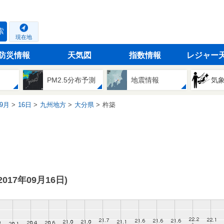
索
現在地
防災情報
天気図
指数情報
レジャー
PM2.5分布予測
地震情報
気
9月
16日
九州地方
大分県
杵築
(2017年09月16日)