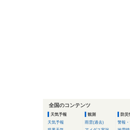
全国のコンテンツ
天気予報
観測
防災
天気予報
雨雲(過去)
警報・
世界天気
アメダス実況
地震情