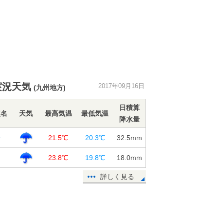
実況天気
2017年09月16日
(九州地方)
日積算
点名
天気
最高気温
最低気温
降水量
分
21.5℃
20.3℃
32.5
mm
田
23.8℃
19.8℃
18.0
mm
詳しく見る