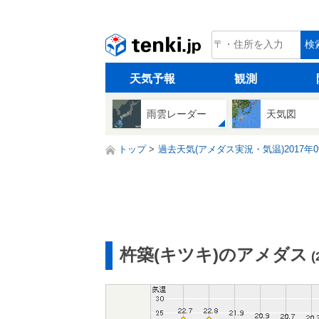
tenki.jp
検
天気予報
観測
雨雲レーダー
天気図
トップ
過去天気(アメダス実況・気温)2017年0
杵築(キツキ)のアメダス