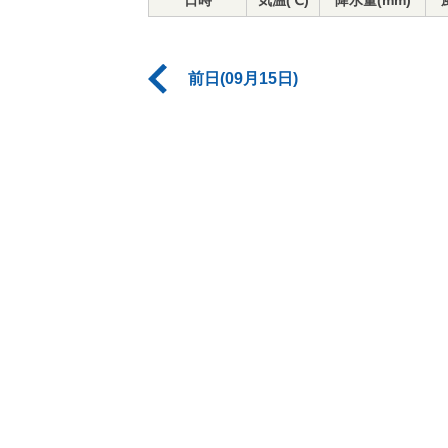
日時
気温(℃)
降水量(mm)
前日(09月15日)