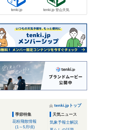
tenki.jp
tenki.jp 登山天気
tenki.jpトップ
季節特集
天気ニュース
花粉飛散情報
気象予報士解説
(1～5月頃)
暮らしの話題