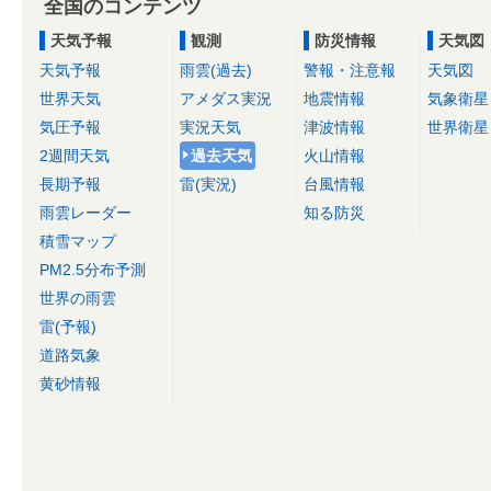
全国のコンテンツ
天気予報
観測
防災情報
天気図
天気予報
雨雲(過去)
警報・注意報
天気図
世界天気
アメダス実況
地震情報
気象衛星
気圧予報
実況天気
津波情報
世界衛星
2週間天気
過去天気
火山情報
長期予報
雷(実況)
台風情報
雨雲レーダー
知る防災
積雪マップ
PM2.5分布予測
世界の雨雲
雷(予報)
道路気象
黄砂情報