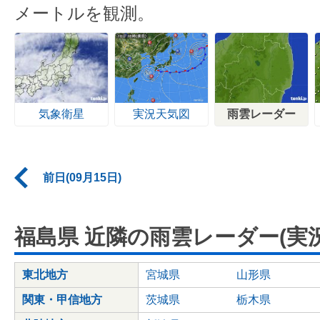
メートルを観測。
気象衛星
実況天気図
雨雲レーダー
前日(09月15日)
福島県 近隣の雨雲レーダー(実況
東北地方
宮城県
山形県
関東・甲信地方
茨城県
栃木県