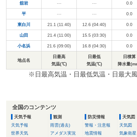
舘岩
---
---
0.0
平
---
---
0.0
東白川
21.1 (11:40)
12.6 (04:40)
0.0
山田
21.4 (11:00)
15.5 (03:30)
0.0
小名浜
21.6 (09:00)
16.8 (04:30)
0.0
日最高
日最低
日積算
地点名
気温(℃)
気温(℃)
降水量(m
※日最高気温・日最低気温・日最大風
全国のコンテンツ
天気予報
観測
防災情報
天気図
天気予報
雨雲(過去)
警報・注意報
天気図
世界天気
アメダス実況
地震情報
気象衛星