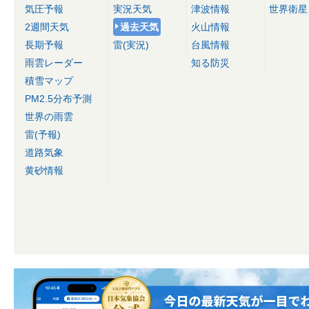
気圧予報
実況天気
津波情報
世界衛星
2週間天気
過去天気
火山情報
長期予報
雷(実況)
台風情報
雨雲レーダー
知る防災
積雪マップ
PM2.5分布予測
世界の雨雲
雷(予報)
道路気象
黄砂情報