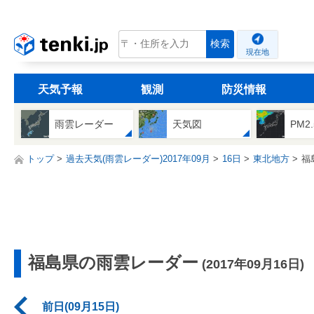
tenki.jp
検索
現在地
天気予報
観測
防災情報
雨雲レーダー
天気図
PM2
トップ
過去天気(雨雲レーダー)2017年09月
16日
東北地方
福
福島県の雨雲レーダー
(2017年09月16日)
前日(09月15日)