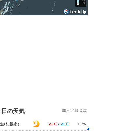
今日の天気
09日17:00発表
道(札幌市)
26℃
/
20℃
10%