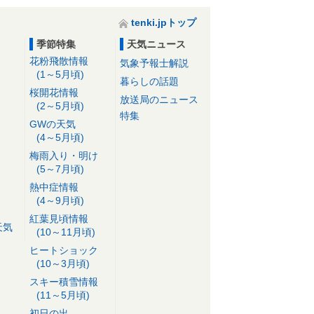
tenki.jpトップ
季節特集
天気ニュース
花粉飛散情報
気象予報士解説
(1～5月頃)
暮らしの話題
桜開花情報
放送局のニュース
(2～5月頃)
特集
GWの天気
(4～5月頃)
梅雨入り・明け
(5～7月頃)
熱中症情報
(4～9月頃)
紅葉見頃情報
天気
(10～11月頃)
ヒートショック
(10～3月頃)
スキー積雪情報
(11～5月頃)
初日の出