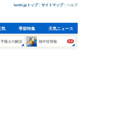
tenki.jpトップ
｜
サイトマップ
｜
ヘルプ
天気
季節特集
天気ニュース
象予報士の解説
熱中症情報
注目