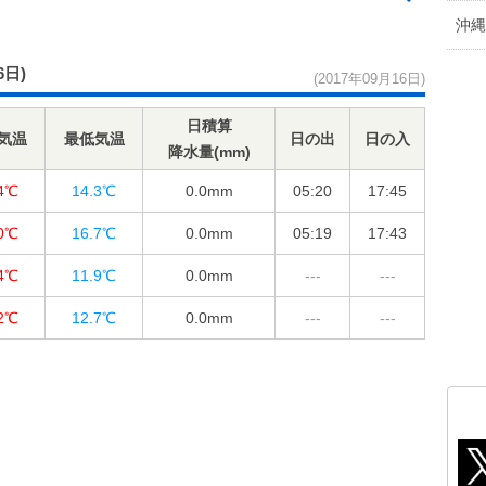
沖縄
6日)
(2017年09月16日)
日積算
気温
最低気温
日の出
日の入
降水量(mm)
.4℃
14.3℃
0.0
mm
05:20
17:45
.0℃
16.7℃
0.0
mm
05:19
17:43
.4℃
11.9℃
0.0
mm
---
---
.2℃
12.7℃
0.0
mm
---
---