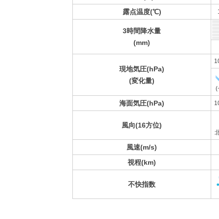
露点温度(℃)
3時間降水量
(mm)
1
現地気圧(hPa)
(変化量)
(
海面気圧(hPa)
1
風向(16方位)
風速(m/s)
視程(km)
不快指数