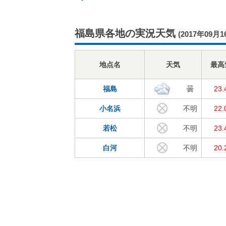
福島県各地の実況天気
(2017年09月1
地点名
天気
最高
福島
曇
23
小名浜
不明
22
若松
不明
23
白河
不明
20