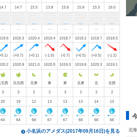
14.7
14.7
15.5
13.8
15.8
15.9
15.5
16.0
---
---
---
---
---
---
---
---
019.6
1020.3
1020.4
1019.4
1018.7
1019.2
1019.7
1018.5
+0.1)
(+0.7)
(+0.1)
(-1.0)
(-0.7)
(+0.5)
(+0.5)
(-1.2)
020.2
1020.9
1021.0
1020.0
1019.3
1019.8
1020.3
1019.1
北北西
北北西
北東
東
東
北東
北
北西
3
3
2
2
3
2
2
2
20
19
12
13
13
13
14
13
64
64
68
67
67
66
66
66
北海
小名浜のアメダス(2017年09月16日)を見る