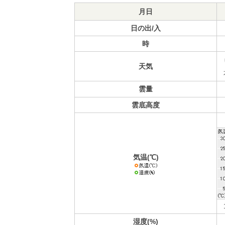
月日
日の出/入
時
天気
雲量
雲底高度
気温(℃)
湿度(%)