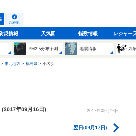
索
現在地
防災情報
天気図
指数情報
レジャー
PM2.5分布予測
地震情報
気
東北地方
福島県
小名浜
気
(2017年09月16日)
2017年09月16日
翌日(09月17日)