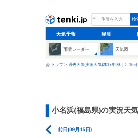
tenki.jp
検
天気予報
観測
雨雲レーダー
天気図
トップ
過去天気(実況天気)2017年09月
16日
小名浜(福島県)の実況天
前日(09月15日)