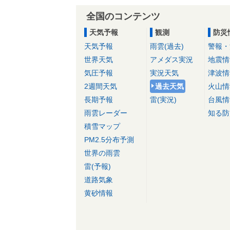
全国のコンテンツ
天気予報
観測
防災
天気予報
雨雲(過去)
警報・
世界天気
アメダス実況
地震情
気圧予報
実況天気
津波情
2週間天気
過去天気
火山情
長期予報
雷(実況)
台風情
雨雲レーダー
知る防
積雪マップ
PM2.5分布予測
世界の雨雲
雷(予報)
道路気象
黄砂情報