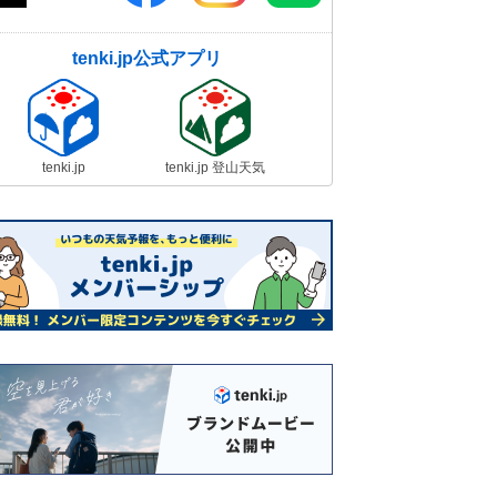
tenki.jp公式アプリ
tenki.jp
tenki.jp 登山天気