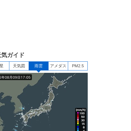
天気ガイド
星
天気図
雨雲
アメダス
PM2.5