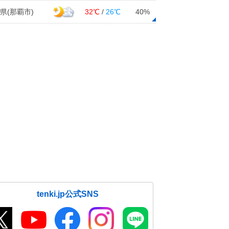
県(那覇市)
32℃
/
26℃
40%
tenki.jp公式SNS