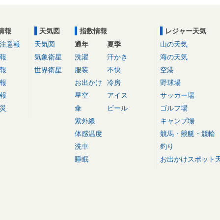
情報
天気図
指数情報
レジャー天気
注意報
天気図
通年
夏季
山の天気
報
気象衛星
洗濯
汗かき
海の天気
報
世界衛星
服装
不快
空港
報
お出かけ
冷房
野球場
報
星空
アイス
サッカー場
災
傘
ビール
ゴルフ場
紫外線
キャンプ場
体感温度
競馬・競艇・競輪
洗車
釣り
睡眠
お出かけスポット