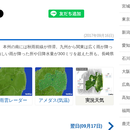
宮城
東京
新潟
(2017年09月16日)
愛知
た、本州の南には秋雨前線が停滞。九州から関東は広く雨が降っ
激しい雨が降った所や日降水量が300ミリを超えた所も。長崎県
石川
大阪
広島
高知
雨雲レーダー
アメダス(気温)
実況天気
福岡
鹿児
翌日(09月17日)