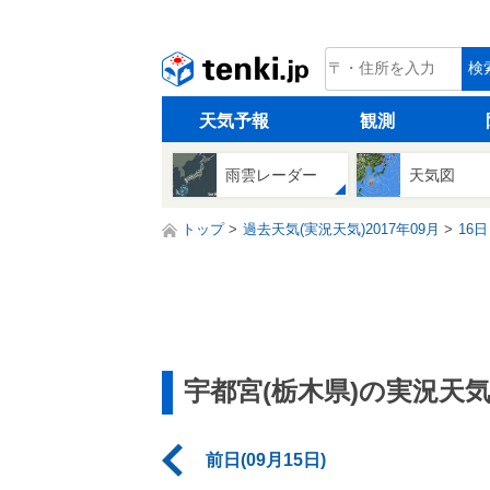
tenki.jp
検
天気予報
観測
雨雲レーダー
天気図
トップ
過去天気(実況天気)2017年09月
16日
宇都宮(栃木県)の実況天
前日(09月15日)