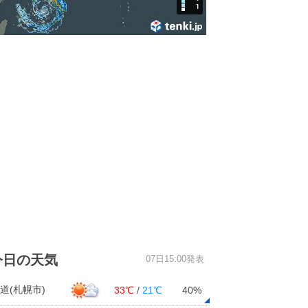
今日の天気
07日15:00発表
道(札幌市)
33℃
/
21℃
40%