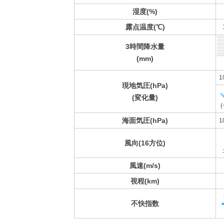
湿度(%)
露点温度(℃)
3時間降水量
(mm)
1
現地気圧(hPa)
(変化量)
(
海面気圧(hPa)
1
風向(16方位)
風速(m/s)
視程(km)
不快指数