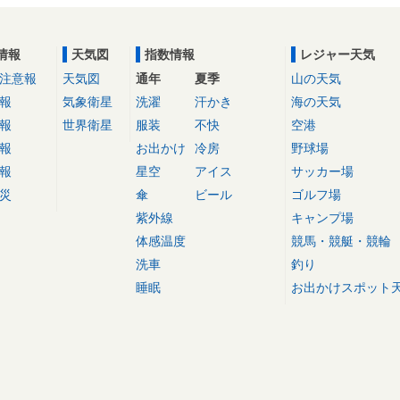
情報
天気図
指数情報
レジャー天気
注意報
天気図
通年
夏季
山の天気
報
気象衛星
洗濯
汗かき
海の天気
報
世界衛星
服装
不快
空港
報
お出かけ
冷房
野球場
報
星空
アイス
サッカー場
災
傘
ビール
ゴルフ場
紫外線
キャンプ場
体感温度
競馬・競艇・競輪
洗車
釣り
睡眠
お出かけスポット