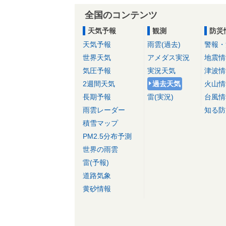
全国のコンテンツ
天気予報
観測
防災
天気予報
雨雲(過去)
警報・
世界天気
アメダス実況
地震情
気圧予報
実況天気
津波情
2週間天気
過去天気
火山情
長期予報
雷(実況)
台風情
雨雲レーダー
知る防
積雪マップ
PM2.5分布予測
世界の雨雲
雷(予報)
道路気象
黄砂情報