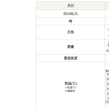
月日
日の出/入
時
天気
雲量
9
雲底高度
気温(℃)