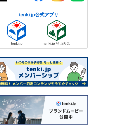
tenki.jp公式アプリ
tenki.jp
tenki.jp 登山天気