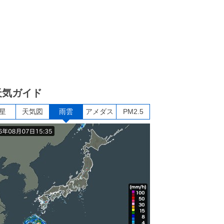
天気ガイド
星
天気図
雨雲
アメダス
PM2.5