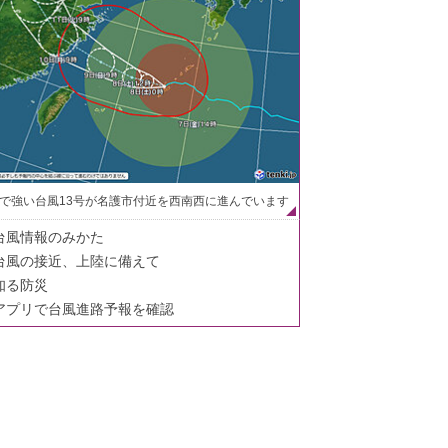
で強い台風13号が名護市付近を西南西に進んでいます
台風情報のみかた
台風の接近、上陸に備えて
知る防災
アプリで台風進路予報を確認