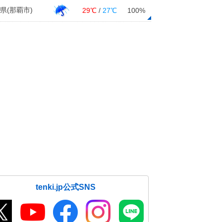
県(那覇市)
29℃
/
27℃
100%
tenki.jp公式SNS