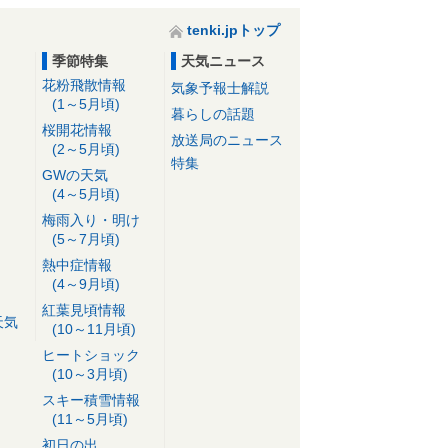
tenki.jpトップ
季節特集
天気ニュース
花粉飛散情報
気象予報士解説
(1～5月頃)
暮らしの話題
桜開花情報
放送局のニュース
(2～5月頃)
特集
GWの天気
(4～5月頃)
梅雨入り・明け
(5～7月頃)
熱中症情報
(4～9月頃)
紅葉見頃情報
天気
(10～11月頃)
ヒートショック
(10～3月頃)
スキー積雪情報
(11～5月頃)
初日の出