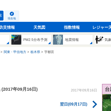
索
現在地
防災情報
天気図
指数情報
レジャー
PM2.5分布予測
地震情報
気
関東・甲信地方
栃木県
宇都宮
気
台
(2017年09月16日)
2017年09月16日
翌日(09月17日)