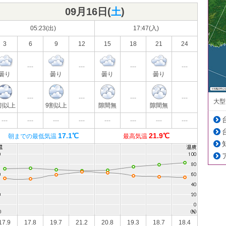
09月16日(
土
)
05:23(出)
17:47(入)
3
6
9
12
15
18
21
24
---
---
---
---
曇り
曇り
曇り
曇り
---
---
---
---
大型
割以上
9割以上
隙間無
隙間無
---
---
---
---
---
---
---
---
17.1℃
21.9℃
朝までの最低気温
最高気温
17.9
17.8
19.7
21.2
20.8
19.3
18.7
18.4