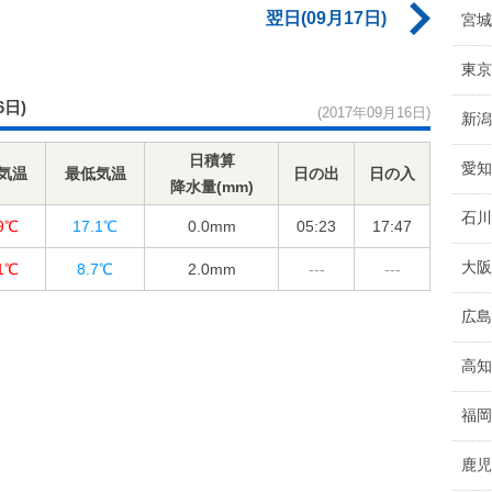
翌日(09月17日)
宮城
東京
6日)
(2017年09月16日)
新潟
日積算
愛知
気温
最低気温
日の出
日の入
降水量(mm)
石川
.9℃
17.1℃
0.0
mm
05:23
17:47
大阪
.1℃
8.7℃
2.0
mm
---
---
広島
高知
福岡
鹿児