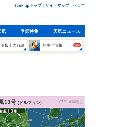
tenki.jpトップ
｜
サイトマップ
｜
ヘルプ
天気
季節特集
天気ニュース
象予報士の解説
熱中症情報
注目
風13号
(ドルフィン)
07日14:00現在