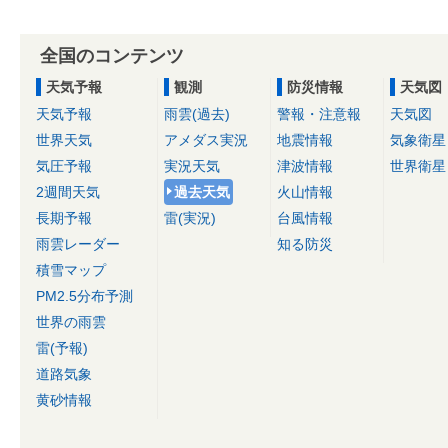
全国のコンテンツ
天気予報
観測
防災情報
天気図
天気予報
雨雲(過去)
警報・注意報
天気図
世界天気
アメダス実況
地震情報
気象衛星
気圧予報
実況天気
津波情報
世界衛星
2週間天気
過去天気
火山情報
長期予報
雷(実況)
台風情報
雨雲レーダー
知る防災
積雪マップ
PM2.5分布予測
世界の雨雲
雷(予報)
道路気象
黄砂情報