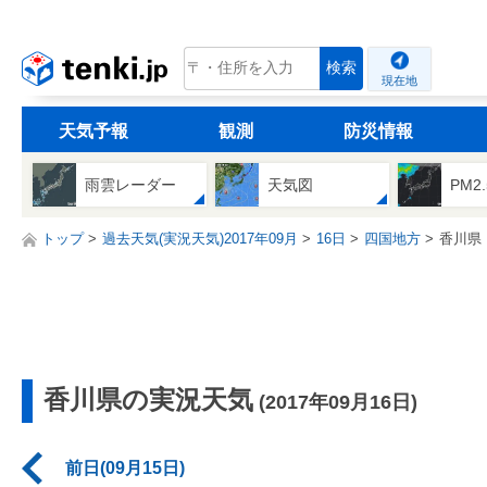
tenki.jp
検索
現在地
天気予報
観測
防災情報
雨雲レーダー
天気図
PM2
トップ
過去天気(実況天気)2017年09月
16日
四国地方
香川県
香川県の実況天気
(2017年09月16日)
前日(09月15日)