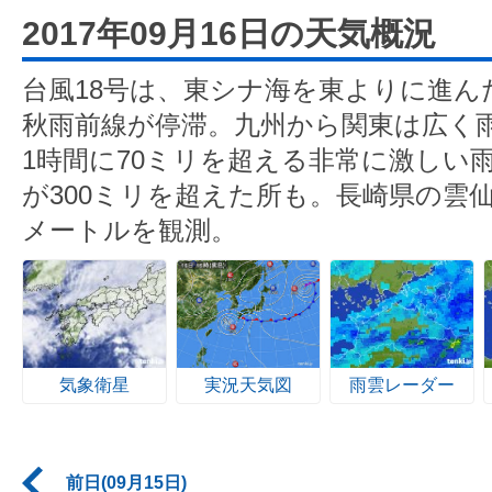
2017年09月16日の天気概況
台風18号は、東シナ海を東よりに進ん
秋雨前線が停滞。九州から関東は広く
1時間に70ミリを超える非常に激しい
が300ミリを超えた所も。長崎県の雲仙
メートルを観測。
気象衛星
実況天気図
雨雲レーダー
前日(09月15日)