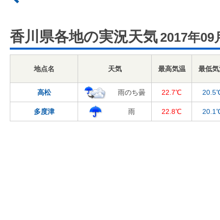
香川県各地の実況天気
2017年09
地点名
天気
最高気温
最低気
高松
雨のち曇
22.7℃
20.5
多度津
雨
22.8℃
20.1