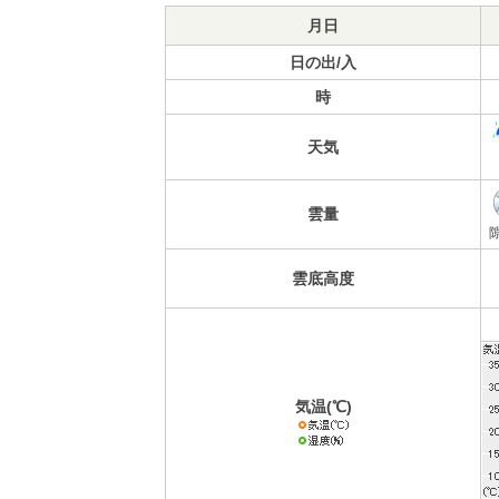
月日
日の出/入
時
天気
雲量
雲底高度
気温(℃)