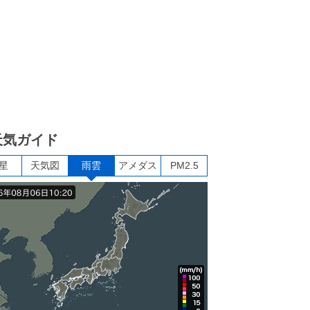
天気ガイド
星
天気図
雨雲
アメダス
PM2.5