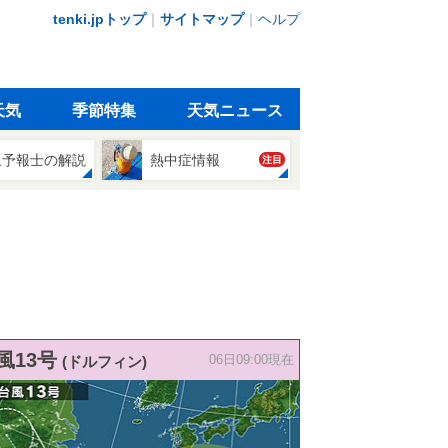
tenki.jpトップ
｜
サイトマップ
｜
ヘルプ
天気
季節特集
天気ニュース
象予報士の解説
熱中症情報
注目
風13号
(ドルフィン)
06日09:00現在