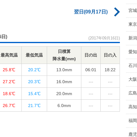
宮城
翌日(09月17日)
東京
6日)
新潟
(2017年09月16日)
日積算
愛知
最高気温
最低気温
日の出
日の入
降水量(mm)
石川
25.8℃
20.2℃
13.0
mm
06:01
18:22
大阪
27.2℃
20.3℃
16.0
mm
---
---
広島
18.6℃
15.4℃
20.0
mm
---
---
26.7℃
21.7℃
6.0
mm
---
---
高知
福岡
鹿児