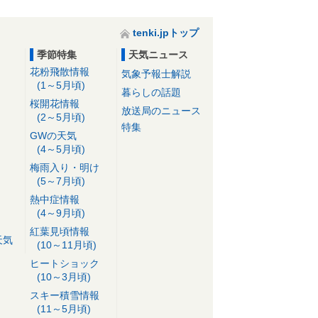
tenki.jpトップ
季節特集
天気ニュース
花粉飛散情報
気象予報士解説
(1～5月頃)
暮らしの話題
桜開花情報
放送局のニュース
(2～5月頃)
特集
GWの天気
(4～5月頃)
梅雨入り・明け
(5～7月頃)
熱中症情報
(4～9月頃)
紅葉見頃情報
天気
(10～11月頃)
ヒートショック
(10～3月頃)
スキー積雪情報
(11～5月頃)