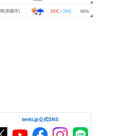
県(那覇市)
33℃
/
29℃
80%
tenki.jp公式SNS