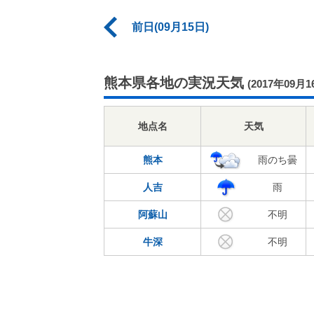
前日(09月15日)
熊本県各地の実況天気
(2017年09月1
地点名
天気
熊本
雨のち曇
人吉
雨
阿蘇山
不明
牛深
不明