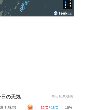
今日の天気
06日10:00発表
道(札幌市)
32℃
/
18℃
10%