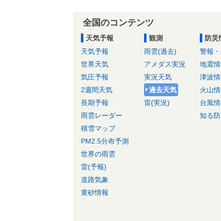
全国のコンテンツ
天気予報
観測
防災
天気予報
雨雲(過去)
警報・
世界天気
アメダス実況
地震情
気圧予報
実況天気
津波情
2週間天気
過去天気
火山情
長期予報
雷(実況)
台風情
雨雲レーダー
知る防
積雪マップ
PM2.5分布予測
世界の雨雲
雷(予報)
道路気象
黄砂情報