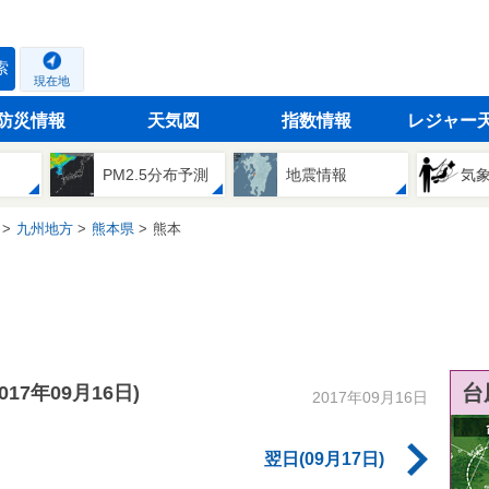
索
現在地
防災情報
天気図
指数情報
レジャー
PM2.5分布予測
地震情報
気
九州地方
熊本県
熊本
台
2017年09月16日)
2017年09月16日
翌日(09月17日)