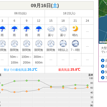
09月16日(
土
)
06:01(出)
18:22(入)
3
6
9
12
15
18
21
24
---
雨
雨
雨
雨
曇り
曇り
晴れ
---
大型
隙間無
隙間無
隙間無
隙間無
隙間無
9割以上
7～8割
でい
50m～
100m～
300m～
---
---
---
---
---
100m
200m
600m
20.2℃
25.8℃
朝までの最低気温
最高気温