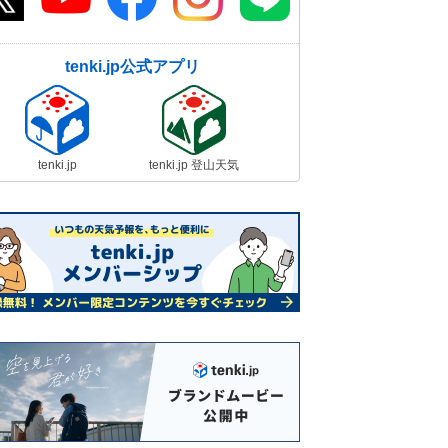
tenki.jp公式アプリ
tenki.jp
tenki.jp 登山天気