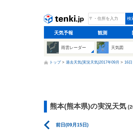
tenki.jp
検
天気予報
観測
雨雲レーダー
天気図
トップ
過去天気(実況天気)2017年09月
16日
熊本(熊本県)の実況天気
(
前日(09月15日)