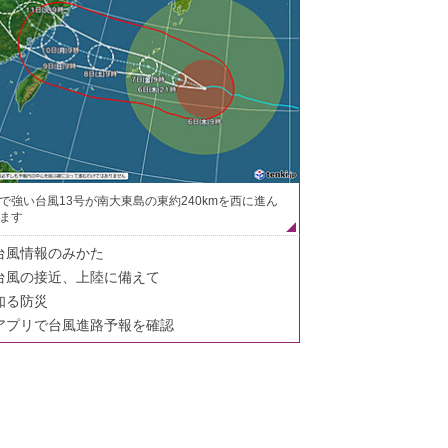
で強い台風13号が南大東島の東約240kmを西に進ん
ます
台風情報のみかた
台風の接近、上陸に備えて
知る防災
アプリで台風進路予報を確認