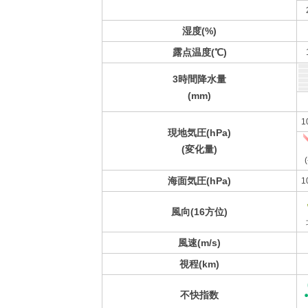
湿度(%)
露点温度(℃)
3時間降水量
(mm)
1
現地気圧(hPa)
(変化量)
(
海面気圧(hPa)
1
風向(16方位)
風速(m/s)
視程(km)
不快指数