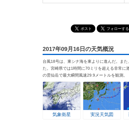
2017年09月16日の天気概況
台風18号は、東シナ海を東よりに進んだ。ま
た。宮崎県では1時間に70ミリを超える非常に
の雲仙岳で最大瞬間風速29.9メートルを観測。
気象衛星
実況天気図