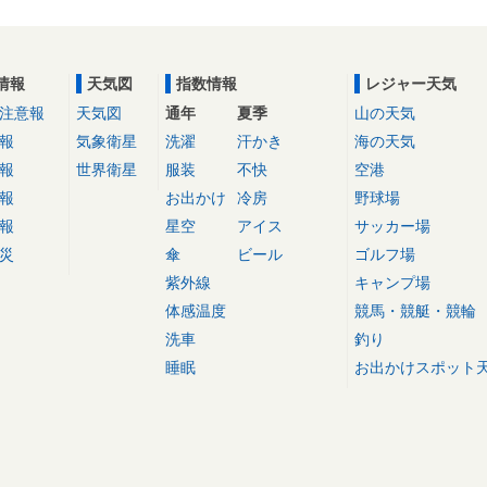
情報
天気図
指数情報
レジャー天気
注意報
天気図
通年
夏季
山の天気
報
気象衛星
洗濯
汗かき
海の天気
報
世界衛星
服装
不快
空港
報
お出かけ
冷房
野球場
報
星空
アイス
サッカー場
災
傘
ビール
ゴルフ場
紫外線
キャンプ場
体感温度
競馬・競艇・競輪
洗車
釣り
睡眠
お出かけスポット