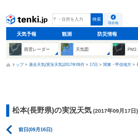
tenki.jp
検索
現在地
天気予報
観測
防災情報
雨雲レーダー
天気図
PM2
トップ
過去天気(実況天気)2017年09月
17日
関東・甲信地方
松本(長野県)の実況天気
(2017年09月17日)
前日(09月16日)