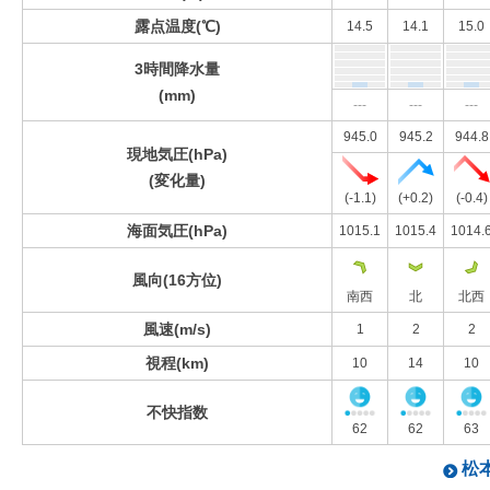
露点温度(℃)
14.5
14.1
15.0
3時間降水量
(mm)
---
---
---
945.0
945.2
944.8
現地気圧(hPa)
(変化量)
(-1.1)
(+0.2)
(-0.4)
海面気圧(hPa)
1015.1
1015.4
1014.
風向(16方位)
南西
北
北西
風速(m/s)
1
2
2
視程(km)
10
14
10
不快指数
62
62
63
松本