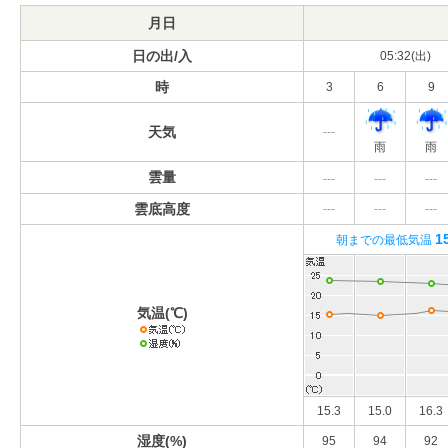
月日
日の出/入
05:32(出)
時
3
6
9
天気
---
雨
雨
雲量
---
---
---
雲底高度
---
---
---
1
朝までの最低気温
気温(℃)
15.3
15.0
16.3
湿度(%)
95
94
92