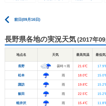
前日(09月16日)
長野県各地の実況天気
(2017年0
地点名
天気
最高気温
最低気
長野
曇時々雨
21.6℃
17.9
松本
雨
18.0℃
15.0
諏訪
雨
19.8℃
15.2
飯田
雨
22.5℃
15.2
軽井沢
雨
15.4℃
11.8