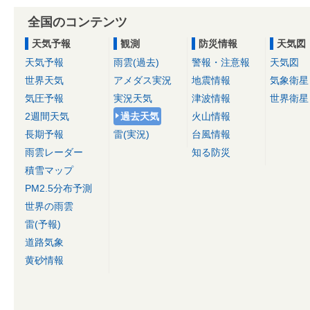
全国のコンテンツ
天気予報
観測
防災情報
天気図
天気予報
雨雲(過去)
警報・注意報
天気図
世界天気
アメダス実況
地震情報
気象衛星
気圧予報
実況天気
津波情報
世界衛星
2週間天気
過去天気
火山情報
長期予報
雷(実況)
台風情報
雨雲レーダー
知る防災
積雪マップ
PM2.5分布予測
世界の雨雲
雷(予報)
道路気象
黄砂情報