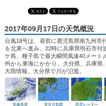
2017年09月17日の天気概況
台風18号は、昼前に鹿児島県南九州市
を北東へ進み、22時に兵庫県明石市付
ケ島、種子島で最大瞬間風速40メート
州から東海にかかり、大分県、兵庫県
大雨情報。大分県で川が氾濫。
気象衛星
実況天気図
雨雲レーダー