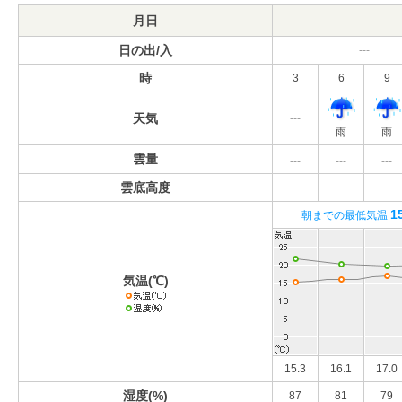
月日
日の出/入
---
時
3
6
9
天気
---
雨
雨
雲量
---
---
---
雲底高度
---
---
---
1
朝までの最低気温
気温(℃)
15.3
16.1
17.0
湿度(%)
87
81
79