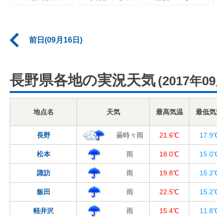
前日(09月16日)
長野県各地の実況天気
(2017年0
地点名
天気
最高気温
最低気
長野
曇時々雨
21.6℃
17.9
松本
雨
18.0℃
15.0
諏訪
雨
19.8℃
15.2
飯田
雨
22.5℃
15.2
軽井沢
雨
15.4℃
11.8