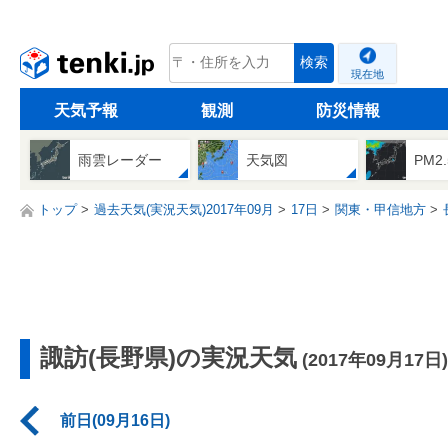
tenki.jp
検索
現在地
天気予報
観測
防災情報
雨雲レーダー
天気図
PM2
トップ
過去天気(実況天気)2017年09月
17日
関東・甲信地方
諏訪(長野県)の実況天気
(2017年09月17日)
前日(09月16日)