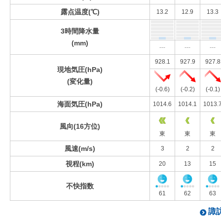
露点温度(℃)
13.2
12.9
13.3
3時間降水量
(mm)
---
---
---
928.1
927.9
927.8
現地気圧(hPa)
(変化量)
(-0.6)
(-0.2)
(-0.1)
海面気圧(hPa)
1014.6
1014.1
1013.
風向(16方位)
東
東
東
風速(m/s)
3
2
2
視程(km)
20
13
15
不快指数
61
62
63
諏訪