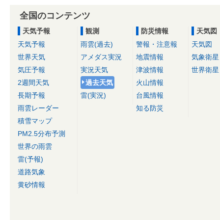
全国のコンテンツ
天気予報
観測
防災情報
天気図
天気予報
雨雲(過去)
警報・注意報
天気図
世界天気
アメダス実況
地震情報
気象衛星
気圧予報
実況天気
津波情報
世界衛星
2週間天気
過去天気
火山情報
長期予報
雷(実況)
台風情報
雨雲レーダー
知る防災
積雪マップ
PM2.5分布予測
世界の雨雲
雷(予報)
道路気象
黄砂情報