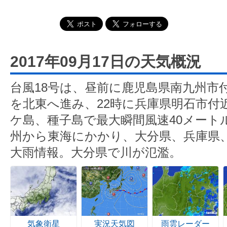
2017年09月17日の天気概況
台風18号は、昼前に鹿児島県南九州市
を北東へ進み、22時に兵庫県明石市付
ケ島、種子島で最大瞬間風速40メート
州から東海にかかり、大分県、兵庫県
大雨情報。大分県で川が氾濫。
気象衛星
実況天気図
雨雲レーダー