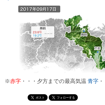
※
赤字
・・・夕方までの最高気温
青字
・