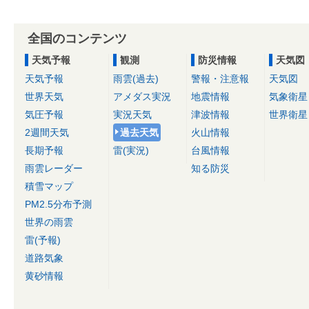
全国のコンテンツ
天気予報
観測
防災情報
天気図
天気予報
雨雲(過去)
警報・注意報
天気図
世界天気
アメダス実況
地震情報
気象衛星
気圧予報
実況天気
津波情報
世界衛星
2週間天気
過去天気
火山情報
長期予報
雷(実況)
台風情報
雨雲レーダー
知る防災
積雪マップ
PM2.5分布予測
世界の雨雲
雷(予報)
道路気象
黄砂情報