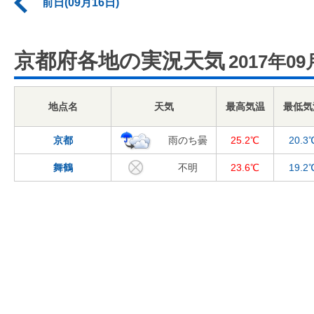
前日(09月16日)
京都府各地の実況天気
2017年09
地点名
天気
最高気温
最低気
京都
雨のち曇
25.2℃
20.3
舞鶴
不明
23.6℃
19.2