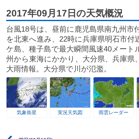
2017年09月17日の天気概況
台風18号は、昼前に鹿児島県南九州市
を北東へ進み、22時に兵庫県明石市付
ケ島、種子島で最大瞬間風速40メート
州から東海にかかり、大分県、兵庫県
大雨情報。大分県で川が氾濫。
気象衛星
実況天気図
雨雲レーダー