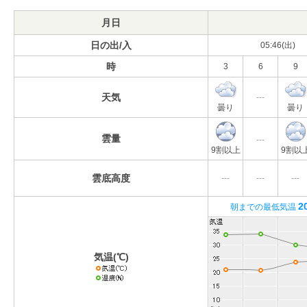
月日
日の出/入
05:46(出)
時
3
6
9
天気
---
曇り
曇り
雲量
---
9割以上
9割以
雲底高度
---
---
---
2
朝までの最低気温
気温(℃)