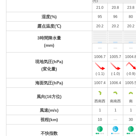
21.0
20.8
23.8
湿度(%)
95
96
80
露点温度(℃)
20.2
20.2
20.2
3時間降水量
(mm)
---
---
---
1006.7
1005.7
1004.
現地気圧(hPa)
(変化量)
(-1.1)
(-1.0)
(-0.9)
海面気圧(hPa)
1007.4
1006.4
1005.
風向(16方位)
西南西
南南西
南
風速(m/s)
1
1
1
視程(km)
10
---
30
不快指数