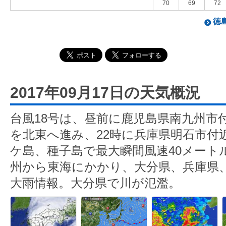
70
69
72
徳島
2017年09月17日の天気概況
台風18号は、昼前に鹿児島県南九州市
を北東へ進み、22時に兵庫県明石市付
ケ島、種子島で最大瞬間風速40メート
州から東海にかかり、大分県、兵庫県
大雨情報。大分県で川が氾濫。