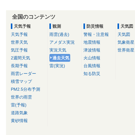
全国のコンテンツ
天気予報
観測
防災情報
天気図
天気予報
雨雲(過去)
警報・注意報
天気図
世界天気
アメダス実況
地震情報
気象衛星
気圧予報
実況天気
津波情報
世界衛星
2週間天気
過去天気
火山情報
長期予報
雷(実況)
台風情報
雨雲レーダー
知る防災
積雪マップ
PM2.5分布予測
世界の雨雲
雷(予報)
道路気象
黄砂情報