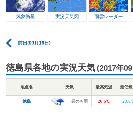
気象衛星
実況天気図
雨雲レーダー
前日(09月16日)
徳島県各地の実況天気
(2017年0
地点名
天気
最高気温
最低気
徳島
曇のち雨
26.6℃
20.5