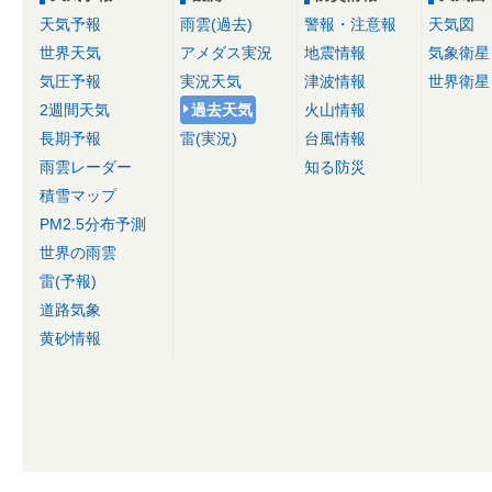
天気予報
雨雲(過去)
警報・注意報
天気図
世界天気
アメダス実況
地震情報
気象衛星
気圧予報
実況天気
津波情報
世界衛星
2週間天気
過去天気
火山情報
長期予報
雷(実況)
台風情報
雨雲レーダー
知る防災
積雪マップ
PM2.5分布予測
世界の雨雲
雷(予報)
道路気象
黄砂情報