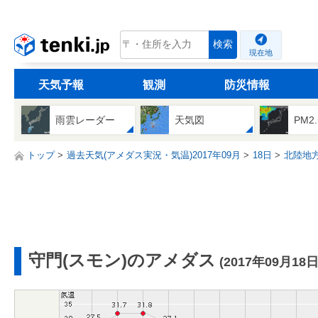
tenki.jp
検索
現在地
天気予報
観測
防災情報
雨雲レーダー
天気図
PM2
トップ
過去天気(アメダス実況・気温)2017年09月
18日
北陸地
守門(スモン)のアメダス
(2017年09月18日