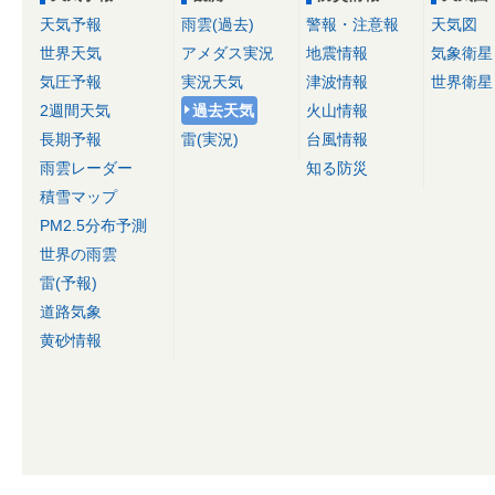
天気予報
雨雲(過去)
警報・注意報
天気図
世界天気
アメダス実況
地震情報
気象衛星
気圧予報
実況天気
津波情報
世界衛星
2週間天気
過去天気
火山情報
長期予報
雷(実況)
台風情報
雨雲レーダー
知る防災
積雪マップ
PM2.5分布予測
世界の雨雲
雷(予報)
道路気象
黄砂情報