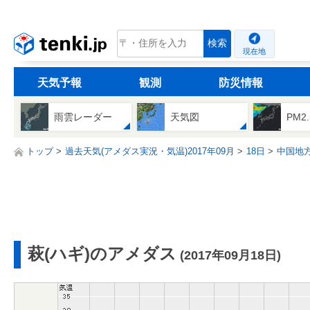
tenki.jp
検索
現在地
天気予報
観測
防災情報
雨雲レーダー
天気図
PM2
トップ
過去天気(アメダス実況・気温)2017年09月
18日
中国地
萩(ハギ)のアメダス
(2017年09月18日)