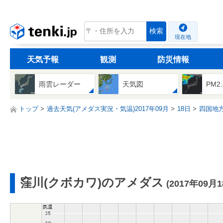
tenki.jp
検索
現在地
天気予報
観測
防災情報
雨雲レーダー
天気図
PM2
トップ
過去天気(アメダス実況・気温)2017年09月
18日
四国地
窪川(クボカワ)のアメダス
(2017年09月1