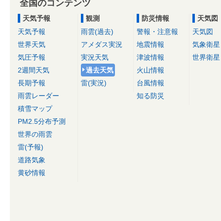
全国のコンテンツ
天気予報
観測
防災情報
天気図
天気予報
雨雲(過去)
警報・注意報
天気図
世界天気
アメダス実況
地震情報
気象衛星
気圧予報
実況天気
津波情報
世界衛星
2週間天気
過去天気
火山情報
長期予報
雷(実況)
台風情報
雨雲レーダー
知る防災
積雪マップ
PM2.5分布予測
世界の雨雲
雷(予報)
道路気象
黄砂情報