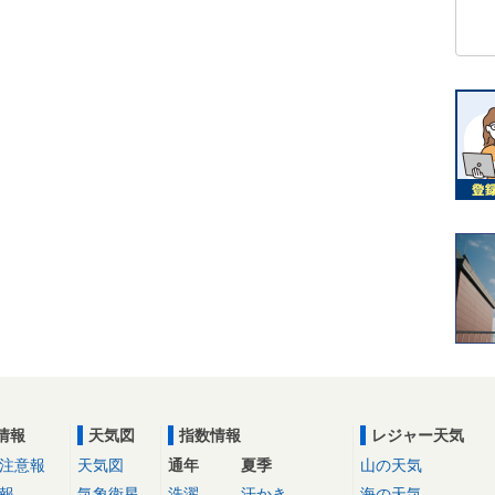
情報
天気図
指数情報
レジャー天気
注意報
天気図
通年
夏季
山の天気
報
気象衛星
洗濯
汗かき
海の天気