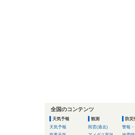
全国のコンテンツ
天気予報
観測
防災
天気予報
雨雲(過去)
警報・
世界天気
アメダス実況
地震情