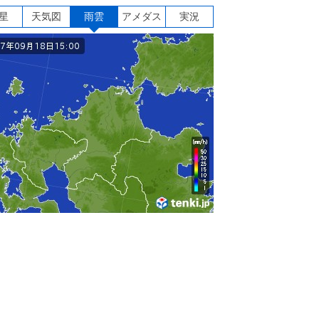
星
天気図
雨雲
アメダス
実況