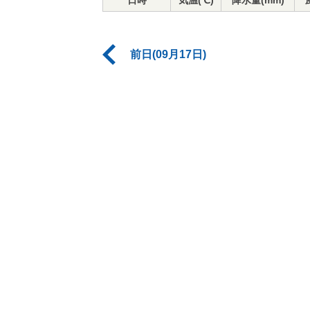
日時
気温(℃)
降水量(mm)
前日(09月17日)