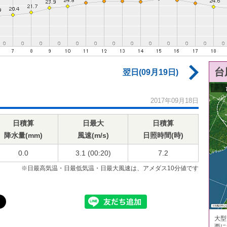
台
翌日(09月19日)
2017年09月18日
日積算
日最大
日積算
降水量(mm)
風速(m/s)
日照時間(時)
0.0
3.1 (00:20)
7.2
※日最高気温・日最低気温・日最大風速は、アメダス10分値です
大型
西に