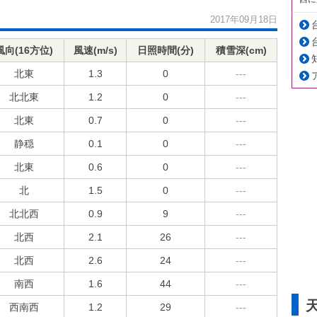
2017年09月18日
風向(16方位)
風速(m/s)
日照時間(分)
積雪深(cm)
北東
1.3
0
---
北北東
1.2
0
---
北東
0.7
0
---
静穏
0.1
0
---
北東
0.6
0
---
北
1.5
0
---
北北西
0.9
9
---
北西
2.1
26
---
北西
2.6
24
---
南西
1.6
44
---
西南西
1.2
29
---