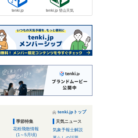
tenki.jp
tenki.jp 登山天気
tenki.jpトップ
季節特集
天気ニュース
花粉飛散情報
気象予報士解説
(1～5月頃)
暮らしの話題