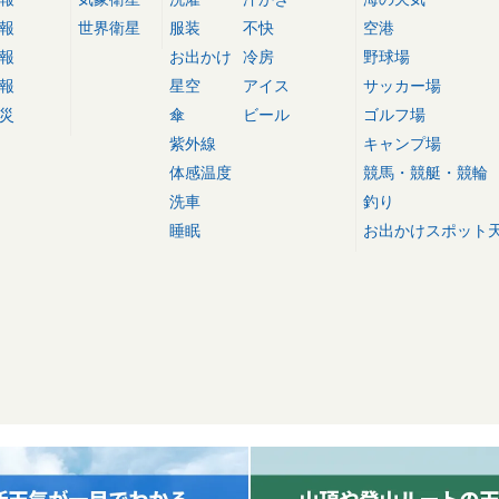
報
世界衛星
服装
不快
空港
報
お出かけ
冷房
野球場
報
星空
アイス
サッカー場
災
傘
ビール
ゴルフ場
紫外線
キャンプ場
体感温度
競馬・競艇・競輪
洗車
釣り
睡眠
お出かけスポット