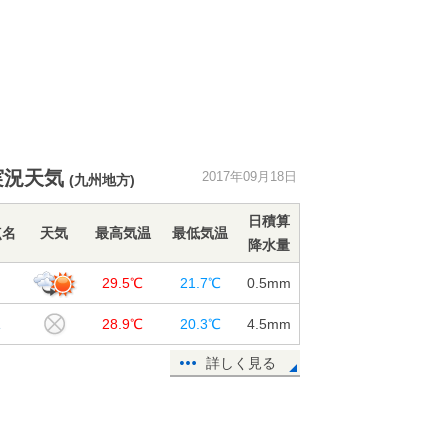
実況天気
2017年09月18日
(九州地方)
日積算
点名
天気
最高気温
最低気温
降水量
岡
29.5℃
21.7℃
0.5
mm
塚
28.9℃
20.3℃
4.5
mm
詳しく見る