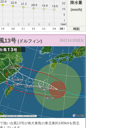
降水量
(mm/h)
時刻
風13号
(ドルフィン)
06日14:00現在
で強い台風13号が南大東島の東北東約190kmを西北
進んでいます