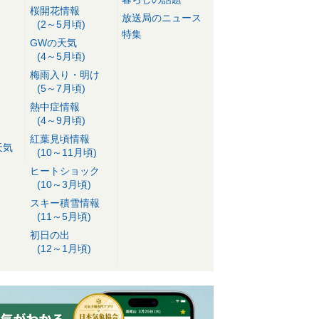
桜開花情報
放送局のニュース
(2～5月頃)
特集
GWの天気
(4～5月頃)
梅雨入り・明け
(5～7月頃)
熱中症情報
(4～9月頃)
紅葉見頃情報
天気
(10～11月頃)
ヒートショック
(10～3月頃)
スキー積雪情報
(11～5月頃)
初日の出
(12～1月頃)