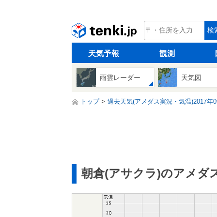
tenki.jp
検
天気予報
観測
雨雲レーダー
天気図
トップ
過去天気(アメダス実況・気温)2017年0
朝倉(アサクラ)のアメダ