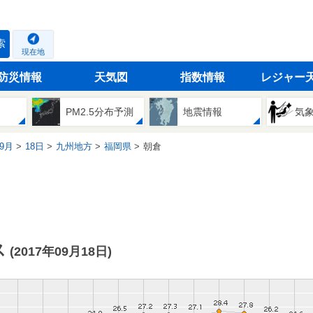
索
現在地
防災情報
天気図
指数情報
レジャー
PM2.5分布予測
地震情報
気
9月
18日
九州地方
福岡県
朝倉
ス
(2017年09月18日)