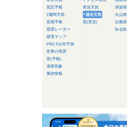
気圧予報
実況天気
津波情
2週間天気
過去天気
火山情
長期予報
雷(実況)
台風情
雨雲レーダー
知る防
積雪マップ
PM2.5分布予測
世界の雨雲
雷(予報)
道路気象
黄砂情報