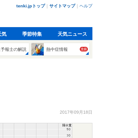
tenki.jpトップ
｜
サイトマップ
｜
ヘルプ
天気
季節特集
天気ニュース
象予報士の解説
熱中症情報
注目
2017年09月18日