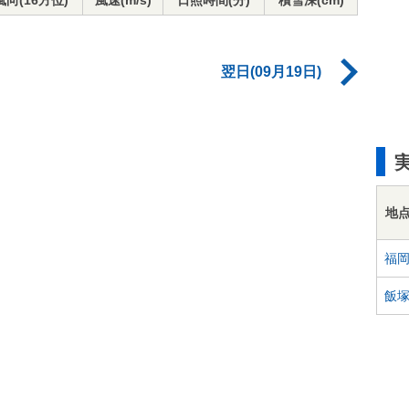
風向(16方位)
風速(m/s)
日照時間(分)
積雪深(cm)
翌日(09月19日)
地
福
飯