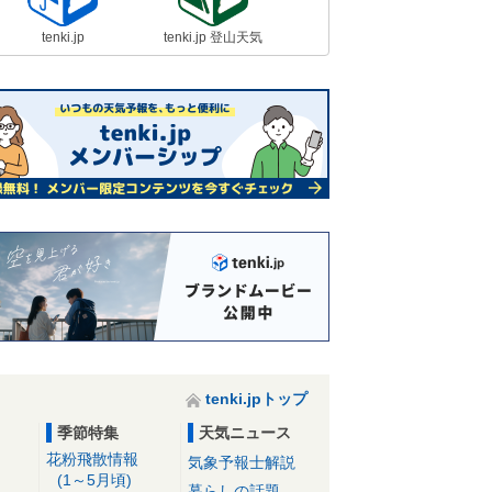
tenki.jp
tenki.jp 登山天気
tenki.jpトップ
季節特集
天気ニュース
花粉飛散情報
気象予報士解説
(1～5月頃)
暮らしの話題