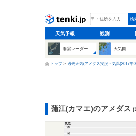
tenki.jp
検
天気予報
観測
雨雲レーダー
天気図
トップ
過去天気(アメダス実況・気温)2017年0
蒲江(カマエ)のアメダス