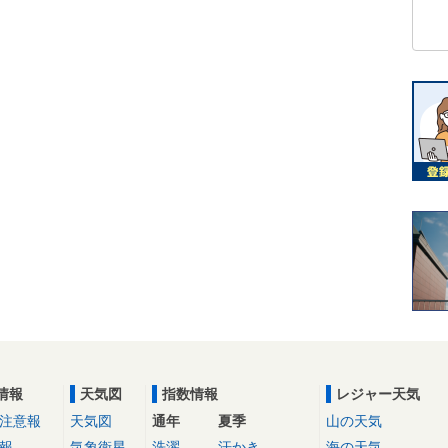
情報
天気図
指数情報
レジャー天気
注意報
天気図
通年
夏季
山の天気
報
気象衛星
洗濯
汗かき
海の天気