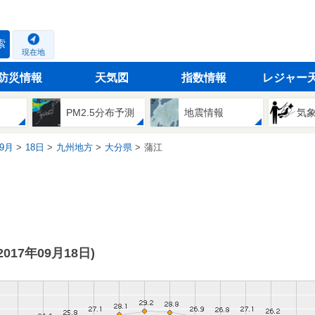
索
現在地
防災情報
天気図
指数情報
レジャー
PM2.5分布予測
地震情報
気
9月
18日
九州地方
大分県
蒲江
(2017年09月18日)