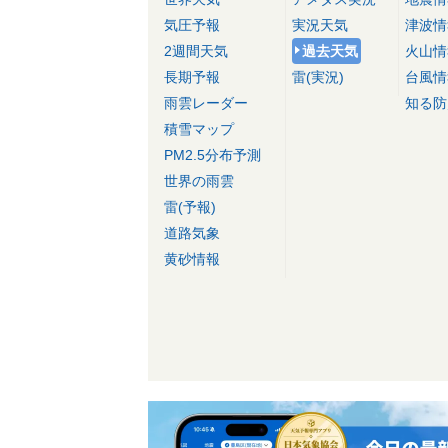
気圧予報
実況天気
津波情
2週間天気
過去天気
火山情
長期予報
雷(実況)
台風情
雨雲レーダー
知る防
積雪マップ
PM2.5分布予測
世界の雨雲
雷(予報)
道路気象
黄砂情報