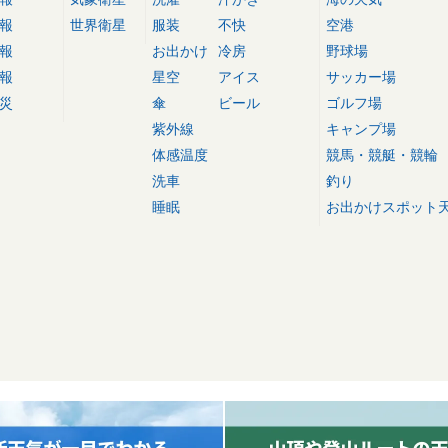
報
世界衛星
服装
不快
空港
報
お出かけ
冷房
野球場
報
星空
アイス
サッカー場
災
傘
ビール
ゴルフ場
紫外線
キャンプ場
体感温度
競馬・競艇・競輪
洗車
釣り
睡眠
お出かけスポット