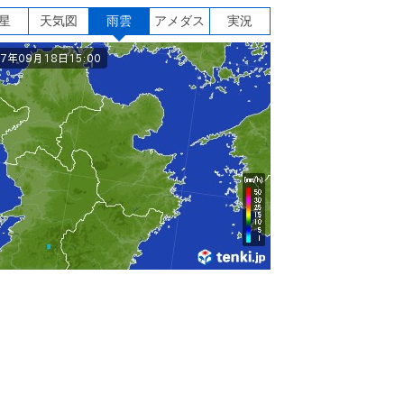
星
天気図
雨雲
アメダス
実況