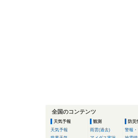
全国のコンテンツ
天気予報
観測
防災
天気予報
雨雲(過去)
警報・
世界天気
アメダス実況
地震情