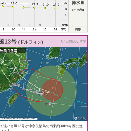
降水量
(mm/h)
時刻
風13号
(ドルフィン)
07日09:00現在
で強い台風13号が沖永良部島の南東約30kmを西に進
います