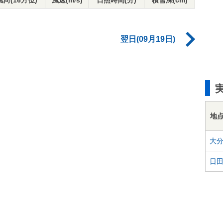
風向(16方位)
風速(m/s)
日照時間(分)
積雪深(cm)
翌日(09月19日)
地
大
日