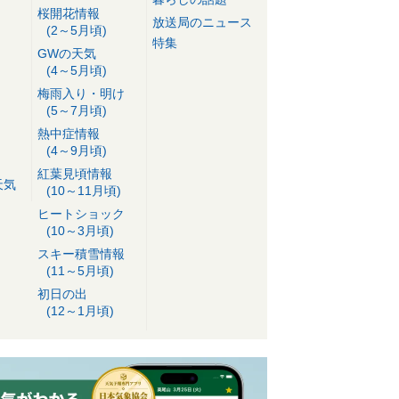
桜開花情報
放送局のニュース
(2～5月頃)
特集
GWの天気
(4～5月頃)
梅雨入り・明け
(5～7月頃)
熱中症情報
(4～9月頃)
紅葉見頃情報
天気
(10～11月頃)
ヒートショック
(10～3月頃)
スキー積雪情報
(11～5月頃)
初日の出
(12～1月頃)