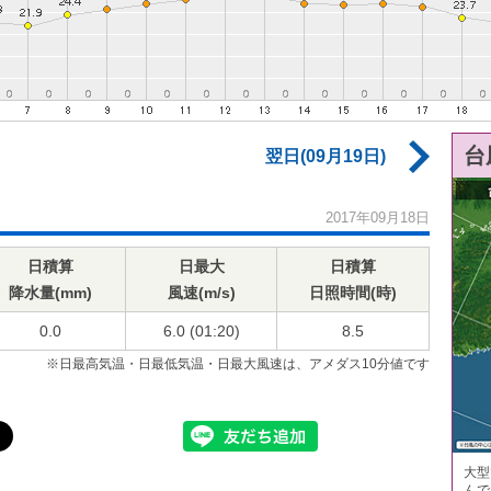
台
翌日(09月19日)
2017年09月18日
日積算
日最大
日積算
降水量(mm)
風速(m/s)
日照時間(時)
0.0
6.0 (01:20)
8.5
※日最高気温・日最低気温・日最大風速は、アメダス10分値です
大型
んで