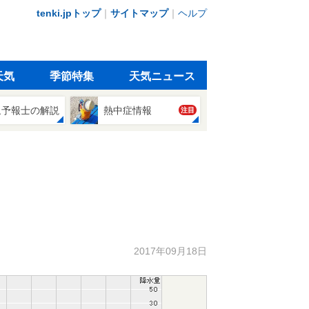
tenki.jpトップ
｜
サイトマップ
｜
ヘルプ
天気
季節特集
天気ニュース
象予報士の解説
熱中症情報
注目
2017年09月18日