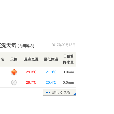
実況天気
2017年09月18日
(九州地方)
日積算
点名
天気
最高気温
最低気温
降水量
分
29.3℃
21.9℃
0.0
mm
田
29.7℃
20.4℃
0.0
mm
詳しく見る