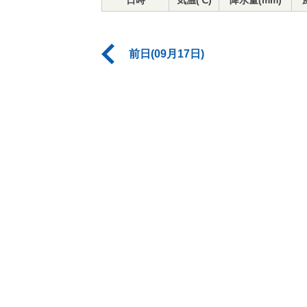
日時
気温(℃)
降水量(mm)
前日(09月17日)